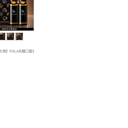
夕礼物】POLA抗糖口服液AG抗糖胶原蛋白肽饮拯救熬夜肌口服液 第2代抗糖饮【 12瓶