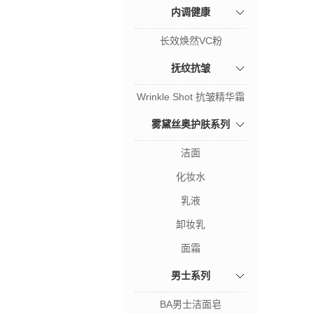
内调健康
长效焕然VC粉
抚纹抗皱
Wrinkle Shot 抗皱精华霜
雾黛丝奥护肤系列
洁面
化妆水
乳液
卸妆乳
面霜
男士系列
BA男士洁面皂