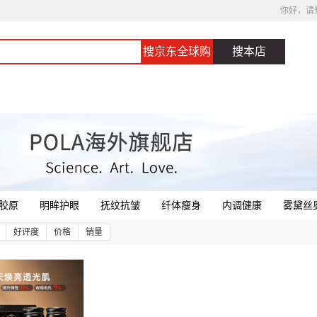
你好，请
搜京东全球购
搜本店
胶原
明眸护眼
抚纹抗皱
纤体瘦身
内调健康
雾黛丝
好评度
价格
销量