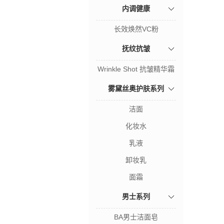
内调健康
长效焕然VC粉
抚纹抗皱
Wrinkle Shot 抗皱精华霜
雾黛丝奥护肤系列
洁面
化妆水
乳液
卸妆乳
面霜
男士系列
BA男士洁面皂