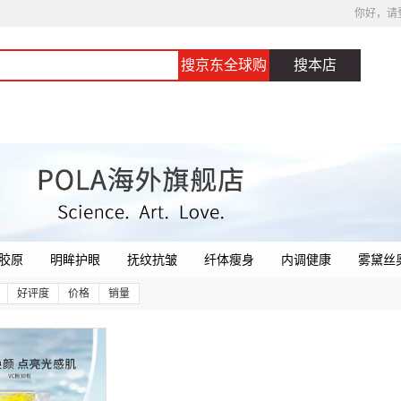
你好，请
搜京东全球购
搜本店
胶原
明眸护眼
抚纹抗皱
纤体瘦身
内调健康
雾黛丝
好评度
价格
销量