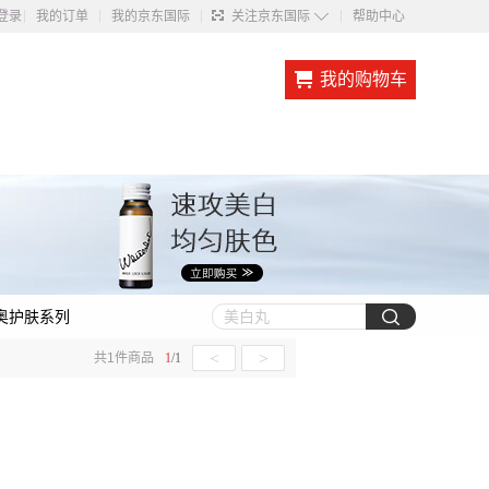
◇
登录
我的订单
我的京东国际
关注京东国际
帮助中心
我的购物车
奥护肤系列
<
>
共
1
件商品
1
/
1