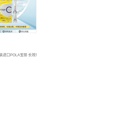
装进口POLA宝丽 长效焕然VC美白粉 维生素C粉 30袋*1盒