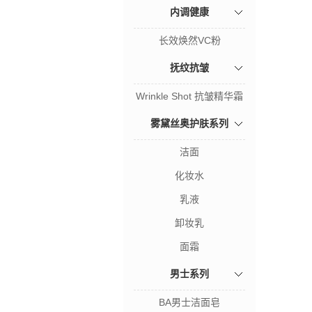
内调健康
长效焕然VC粉
抚纹抗皱
Wrinkle Shot 抗皱精华霜
雾黛丝奥护肤系列
洁面
化妆水
乳液
卸妆乳
面霜
男士系列
BA男士洁面皂