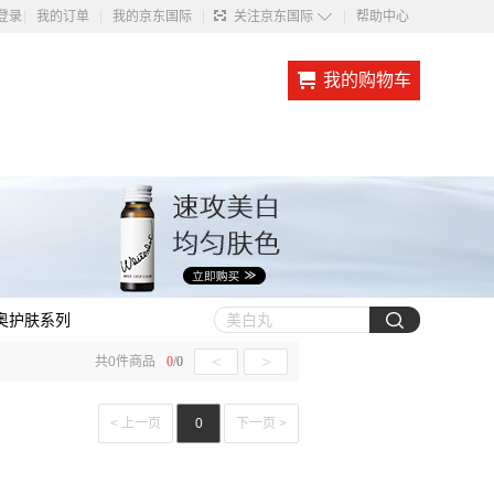
◇
登录
我的订单
我的京东国际
关注京东国际
帮助中心
我的购物车
奥护肤系列
<
>
共
0
件商品
0
/
0
< 上一页
0
下一页 >