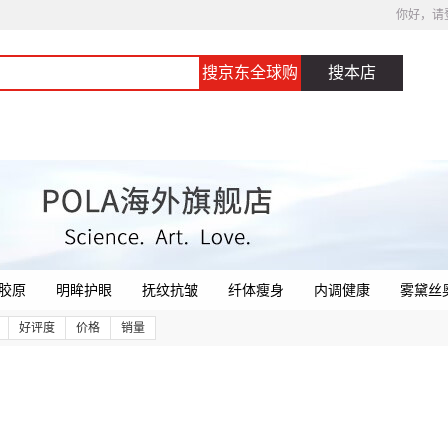
你好，请
搜京东全球购
搜本店
胶原
明眸护眼
抚纹抗皱
纤体瘦身
内调健康
雾黛丝
好评度
价格
销量