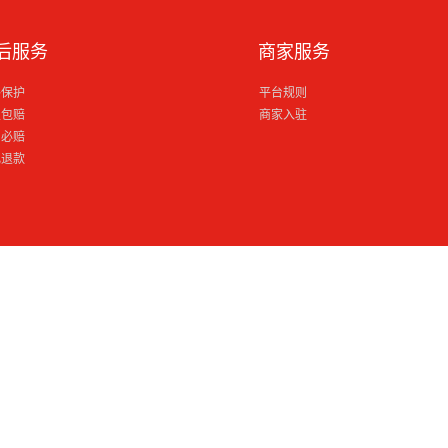
后服务
商家服务
格保护
平台规则
损包赔
商家入驻
到必赔
电退款