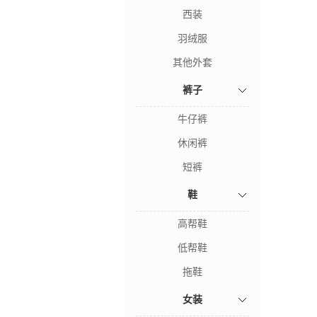
西装
羽绒服
其他外套
裤子
牛仔裤
休闲裤
短裤
鞋
高帮鞋
低帮鞋
拖鞋
女装