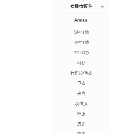
女鞋/女配件
Armani
短袖T恤
长袖T恤
POLO衫
衬衫
针织衫/毛衣
卫衣
夹克
羽绒服
棉服
皮衣