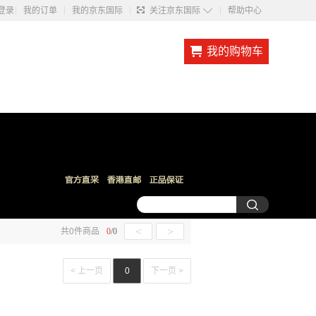
◇
登录
我的订单
我的京东国际
关注京东国际
帮助中心
我的购物车
<
>
共
0
件商品
0
/
0
< 上一页
0
下一页 >