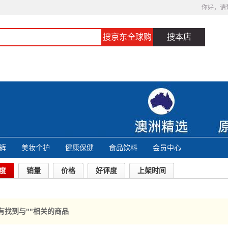
你好，请
搜京东全球购
搜本店
裤
美妆个护
健康保健
食品饮料
会员中心
度
销量
价格
好评度
上架时间
上架时间
有找到与"
"相关的商品
共0条记录
上一页