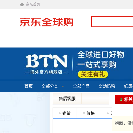
京东首页
首页
全部分类
全部产品
婴幼奶粉
纸尿
售后客服
相关
投诉建议
皮特
销量
价格
好评度
抱歉，没