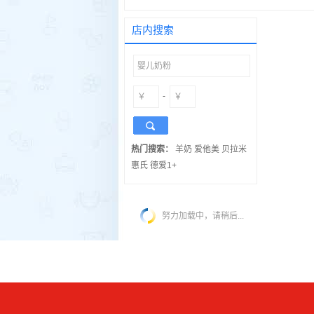
店内搜索
-
热门搜索：
羊奶
爱他美
贝拉米
惠氏
德爱1+
努力加载中，请稍后...