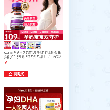
Swisse孕妇补铁专用铁剂孕期哺乳期补铁元
素备孕孕期哺乳期贫血补血进口 【10倍高效
补铁】 30粒*1瓶 孕妇专用补铁片
￥
立即购买