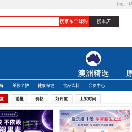
你好，请
搜京东全球购
搜本店
裤
美妆个护
健康保健
食品饮料
会员中心
度
销量
价格
好评度
上架时间