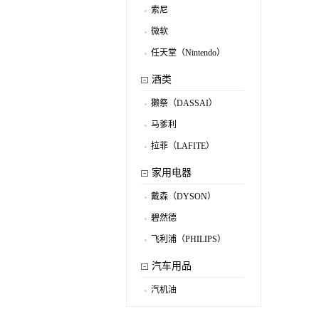
索尼
.
微软
.
任天堂（Nintendo）
.
酒类
獭祭（DASSAI）
.
马爹利
.
拉菲（LAFITE）
.
家用电器
戴森（DYSON）
.
碧然德
.
飞利浦（PHILIPS）
.
汽车用品
汽机油
.