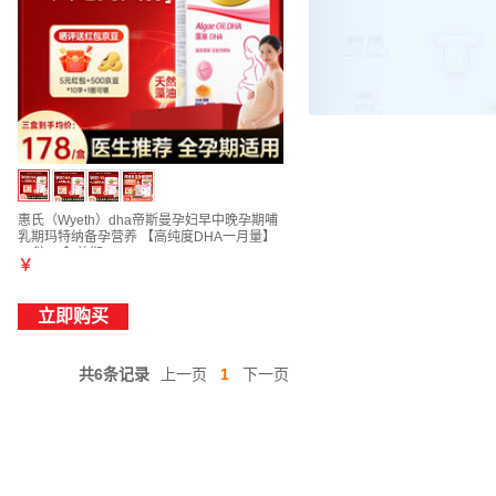
惠氏（Wyeth）dha帝斯曼孕妇早中晚孕期哺
乳期玛特纳备孕营养 【高纯度DHA一月量】
30粒*1盒 效期26-10
￥
立即购买
共6条记录
上一页
1
下一页