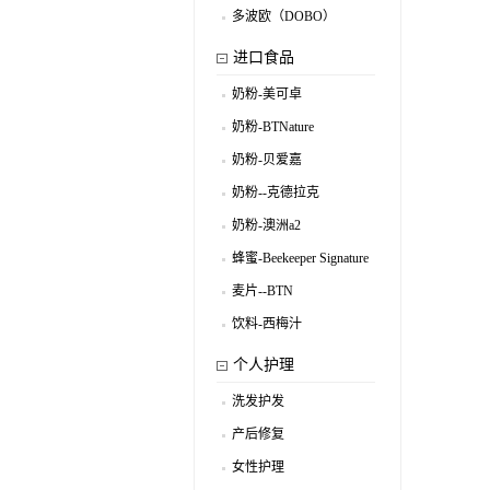
多波欧（DOBO）
.
进口食品
奶粉-美可卓
.
奶粉-BTNature
.
奶粉-贝爱嘉
.
奶粉--克德拉克
.
奶粉-澳洲a2
.
蜂蜜-Beekeeper Signature
.
麦片--BTN
.
饮料-西梅汁
.
个人护理
洗发护发
.
产后修复
.
女性护理
.