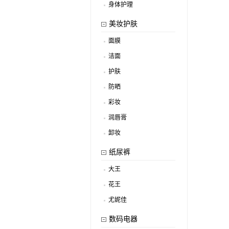
身体护理
.
美妆护肤
面膜
.
洁面
.
护肤
.
防晒
.
彩妆
.
润唇膏
.
卸妆
.
纸尿裤
大王
.
花王
.
尤妮佳
.
数码电器