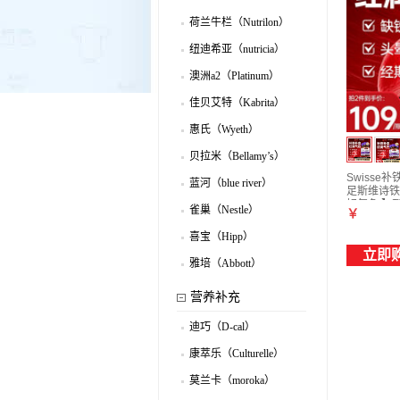
.
荷兰牛栏（Nutrilon）
.
纽迪希亚（nutricia）
.
澳洲a2（Platinum）
.
佳贝艾特（Kabrita）
.
惠氏（Wyeth）
.
贝拉米（Bellamy’s）
.
Swiss
蓝河（blue river）
足斯维诗铁
.
好气色 】到
雀巢（Nestle）
￥
.
喜宝（Hipp）
.
立即
雅培（Abbott）
.
营养补充
迪巧（D-cal）
.
康萃乐（Culturelle）
.
莫兰卡（moroka）
.