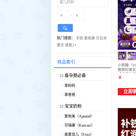
-
热门搜索：
羊奶
爱他美
贝拉米
惠氏
德爱1+
商品索引
小熊糖（Vi
眠倒时差女士
【轻度失眠
备孕期必备
￥
*1瓶
准妈妈
.
立即
准爸爸
.
宝宝奶粉
爱他美（Aptamil）
.
可瑞康（Karicare）
.
美素佳儿（Friso）