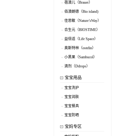
蓓澳儿（Brauer）
.
佰澳朗德（Bio island)
.
佳思敏（Nature’sWay）
.
合生元（BIOSTIME）
.
益倍适（Life Space）
.
奥斯特林（ostelin）
.
小黑果（Sambucol）
.
滴剂（Ddrops）
.
宝宝用品
宝宝洗护
.
宝宝润肤
.
宝宝餐具
.
宝宝防晒
.
宝妈专区