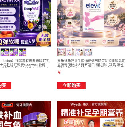
tafusion）褪黑素软糖改善睡眠失
爱乐维孕妇益生菌通便调节肠胃助消化哺乳期
男性睡眠深度sleepwell软糖
益肠胃便秘成人拜耳进口 预防胎儿缺陷 活性
-爆款热销】3mg褪黑素软糖 60粒
叶酸一段 30粒*1盒
￥
购买
立即购买