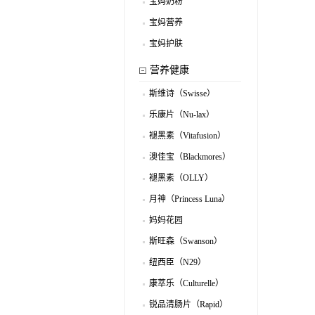
宝妈奶粉
.
宝妈营养
.
宝妈护肤
.
营养健康
斯维诗（Swisse）
.
乐康片（Nu-lax）
.
褪黑素（Vitafusion）
.
澳佳宝（Blackmores）
.
褪黑素（OLLY）
.
月神（Princess Luna）
.
妈妈花园
.
（MomsGarden）
斯旺森（Swanson）
.
纽西臣（N29）
.
康萃乐（Culturelle）
.
锐品清肠片（Rapid）
.