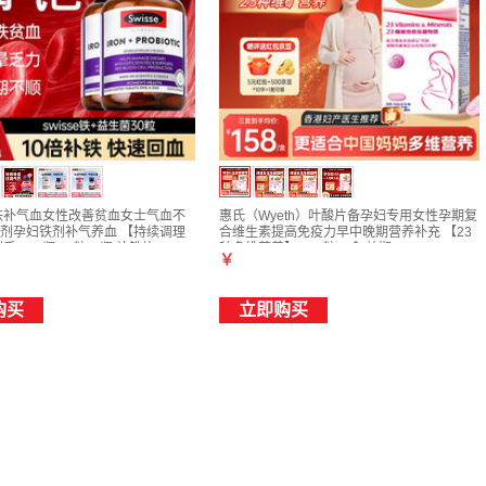
e补铁补气血女性改善贫血女士气血不
惠氏（Wyeth）叶酸片备孕妇专用女性孕期复
剂孕妇铁剂补气养血 【持续调理
合维生素提高免疫力早中晚期营养补充 【23
手109/瓶 30粒*2瓶 补铁片
种多维营养】 100粒*1盒 效期27-2
￥
购买
立即购买