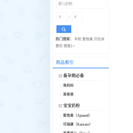
-
热门搜索：
羊奶
爱他美
贝拉米
惠氏
德爱1+
商品索引
备孕期必备
准妈妈
.
准爸爸
.
宝宝奶粉
爱他美（Aptamil）
.
可瑞康（Karicare）
.