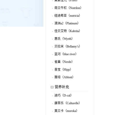
美素佳儿（Friso）
.
荷兰牛栏（Nutrilon）
.
纽迪希亚（nutricia）
.
澳洲a2（Platinum）
.
佳贝艾特（Kabrita）
.
惠氏（Wyeth）
.
贝拉米（Bellamy’s）
.
蓝河（blue river）
.
雀巢（Nestle）
.
喜宝（Hipp）
.
雅培（Abbott）
.
营养补充
迪巧（D-cal）
.
康萃乐（Culturelle）
.
莫兰卡（moroka）
.