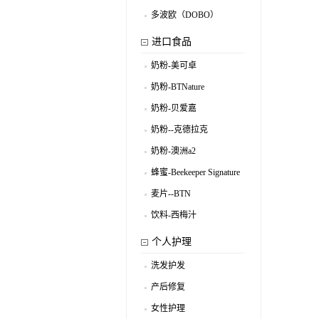
.
多波欧（DOBO）
.
进口食品
奶粉-美可卓
.
奶粉-BTNature
.
奶粉-贝爱嘉
.
奶粉--克德拉克
.
奶粉-澳洲a2
.
蜂蜜-Beekeeper Signature
.
麦片--BTN
.
饮料-西梅汁
.
个人护理
洗发护发
.
产后修复
.
女性护理
.