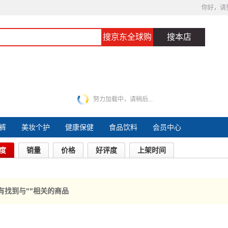
你好，请
搜京东全球购
搜本店
努力加载中，请稍后...
裤
美妆个护
健康保健
食品饮料
会员中心
度
销量
价格
好评度
上架时间
有找到与"
"相关的商品