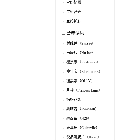
宝妈奶粉
.
宝妈营养
.
宝妈护肤
.
营养健康
斯维诗（Swisse）
.
乐康片（Nu-lax）
.
褪黑素（Vitafusion）
.
澳佳宝（Blackmores）
.
褪黑素（OLLY）
.
月神（Princess Luna）
.
妈妈花园
.
（MomsGarden）
斯旺森（Swanson）
.
纽西臣（N29）
.
康萃乐（Culturelle）
.
锐品清肠片（Rapid）