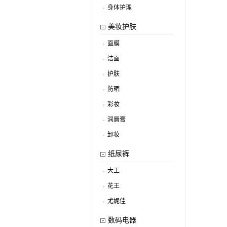
身体护理
.
美妆护肤
面膜
.
洁面
.
护肤
.
防晒
.
彩妆
.
润唇膏
.
卸妆
.
纸尿裤
大王
.
花王
.
尤妮佳
.
数码电器