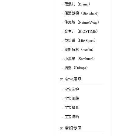
蓓澳儿（Brauer）
.
佰澳朗德（Bio island)
.
佳思敏（Nature’sWay）
.
合生元（BIOSTIME）
.
益倍适（Life Space）
.
奥斯特林（ostelin）
.
小黑果（Sambucol）
.
滴剂（Ddrops）
.
宝宝用品
宝宝洗护
.
宝宝润肤
.
宝宝餐具
.
宝宝防晒
.
宝妈专区