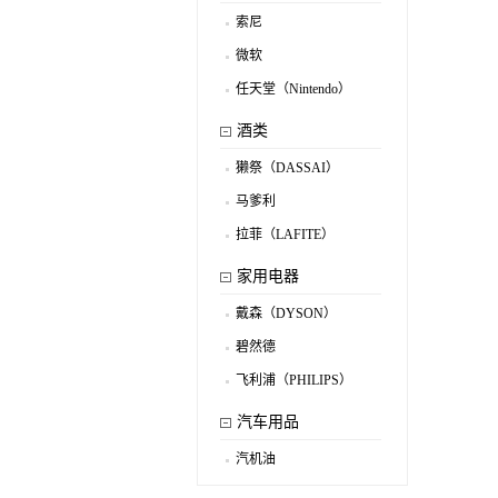
索尼
.
微软
.
任天堂（Nintendo）
.
酒类
獭祭（DASSAI）
.
马爹利
.
拉菲（LAFITE）
.
家用电器
戴森（DYSON）
.
碧然德
.
飞利浦（PHILIPS）
.
汽车用品
汽机油
.