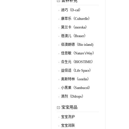
营养补充
迪巧（D-cal）
.
康萃乐（Culturelle）
.
莫兰卡（moroka）
.
蓓澳儿（Brauer）
.
佰澳朗德（Bio island)
.
佳思敏（Nature’sWay）
.
合生元（BIOSTIME）
.
益倍适（Life Space）
.
奥斯特林（ostelin）
.
小黑果（Sambucol）
.
滴剂（Ddrops）
.
宝宝用品
宝宝洗护
.
宝宝润肤