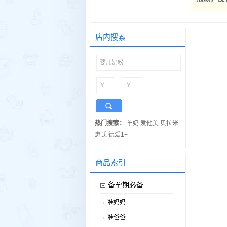
店内搜索
-
热门搜索：
羊奶
爱他美
贝拉米
惠氏
德爱1+
商品索引
备孕期必备
准妈妈
.
准爸爸
.