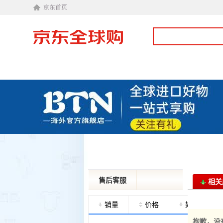
京东首页
售后客服
相关
投诉建议
皮特
销量
价格
好评度
抱歉，没