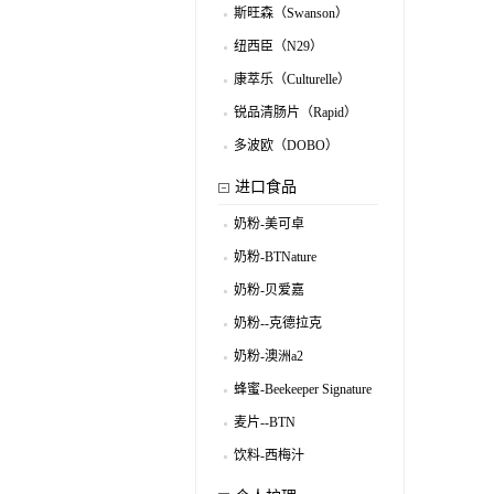
（MomsGarden）
斯旺森（Swanson）
.
纽西臣（N29）
.
康萃乐（Culturelle）
.
锐品清肠片（Rapid）
.
多波欧（DOBO）
.
进口食品
奶粉-美可卓
.
奶粉-BTNature
.
奶粉-贝爱嘉
.
奶粉--克德拉克
.
奶粉-澳洲a2
.
蜂蜜-Beekeeper Signature
.
麦片--BTN
.
饮料-西梅汁
.