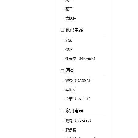
大王
.
花王
.
尤妮佳
.
数码电器
索尼
.
微软
.
任天堂（Nintendo）
.
酒类
獭祭（DASSAI）
.
马爹利
.
拉菲（LAFITE）
.
家用电器
戴森（DYSON）
.
碧然德
.