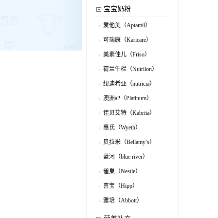
宝宝奶粉
爱他美（Aptamil）
.
可瑞康（Karicare）
.
美素佳儿（Friso）
.
荷兰牛栏（Nutrilon）
.
纽迪希亚（nutricia）
.
澳洲a2（Platinum）
.
佳贝艾特（Kabrita）
.
惠氏（Wyeth）
.
贝拉米（Bellamy’s）
.
蓝河（blue river）
.
雀巢（Nestle）
.
喜宝（Hipp）
.
雅培（Abbott）
.