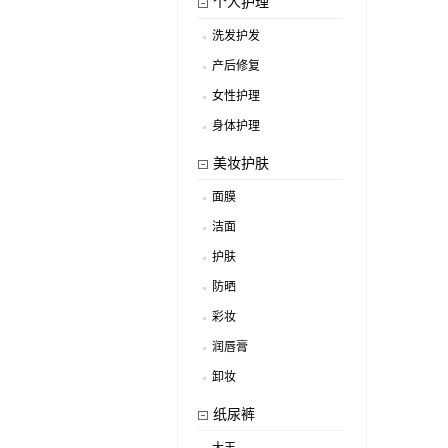
个人护理
洗发护发
.
产后修复
.
女性护理
.
身体护理
.
美妆护肤
面膜
.
洁面
.
护肤
.
防晒
.
彩妆
.
润唇膏
.
卸妆
.
纸尿裤