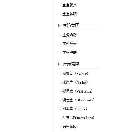
.
宝宝餐具
.
宝宝防晒
.
宝妈专区
宝妈奶粉
.
宝妈营养
.
宝妈护肤
.
营养健康
斯维诗（Swisse）
.
乐康片（Nu-lax）
.
褪黑素（Vitafusion）
.
澳佳宝（Blackmores）
.
褪黑素（OLLY）
.
月神（Princess Luna）
.
妈妈花园
.