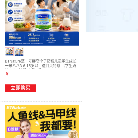
BTNature蓝一号胖高个子奶粉儿童学生成长
一米八八3-6-15岁以上进口贝特恩 【学生奶
粉 助力成长】全脂1罐
￥
立即购买