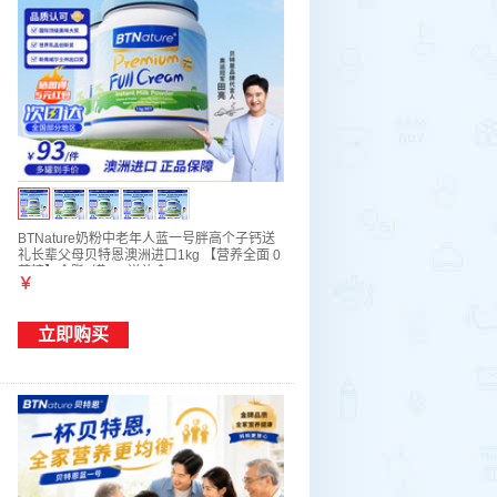
BTNature奶粉中老年人蓝一号胖高个子钙送
礼长辈父母贝特恩澳洲进口1kg 【营养全面 0
蔗糖】全脂2罐2kg送礼盒
￥
立即购买