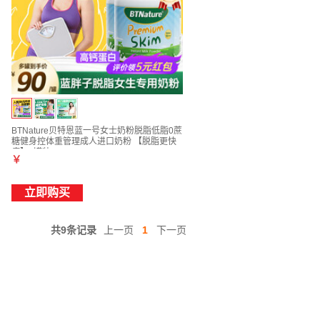
BTNature贝特恩蓝一号女士奶粉脱脂低脂0蔗
糖健身控体重管理成人进口奶粉 【脱脂更快
瘦】2罐装
￥
立即购买
共9条记录
上一页
1
下一页