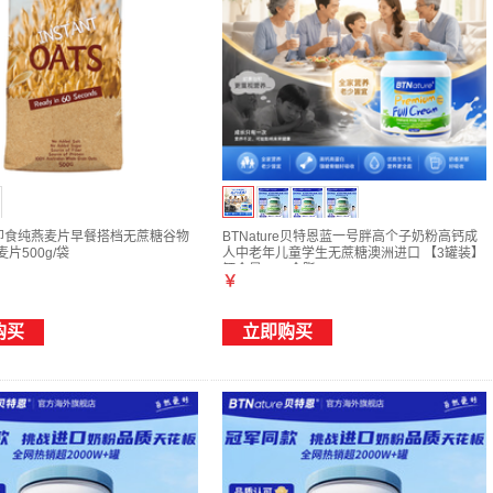
ure即食纯燕麦片早餐搭档无蔗糖谷物
BTNature贝特恩蓝一号胖高个子奶粉高钙成
麦片500g/袋
人中老年儿童学生无蔗糖澳洲进口 【3罐装】
钙含量17%全脂
￥
购买
立即购买