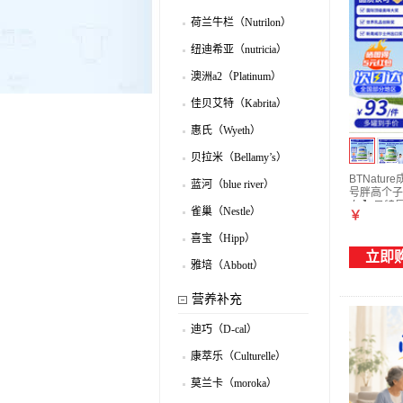
.
荷兰牛栏（Nutrilon）
.
纽迪希亚（nutricia）
.
澳洲a2（Platinum）
.
佳贝艾特（Kabrita）
.
惠氏（Wyeth）
.
贝拉米（Bellamy’s）
.
BTNat
蓝河（blue river）
号胖高个子
.
白 】贝特恩
雀巢（Nestle）
￥
.
喜宝（Hipp）
.
立即
雅培（Abbott）
.
营养补充
迪巧（D-cal）
.
康萃乐（Culturelle）
.
莫兰卡（moroka）
.