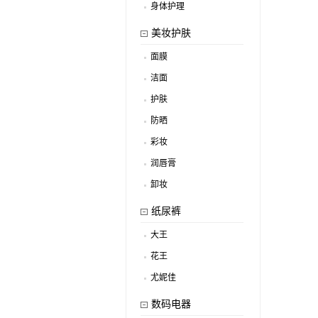
身体护理
.
美妆护肤
面膜
.
洁面
.
护肤
.
防晒
.
彩妆
.
润唇膏
.
卸妆
.
纸尿裤
大王
.
花王
.
尤妮佳
.
数码电器