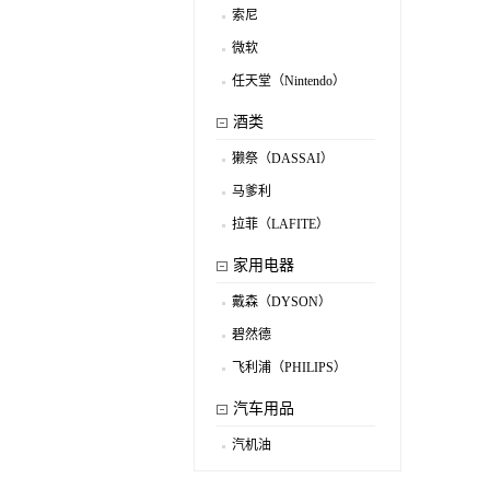
索尼
.
微软
.
任天堂（Nintendo）
.
酒类
獭祭（DASSAI）
.
马爹利
.
拉菲（LAFITE）
.
家用电器
戴森（DYSON）
.
碧然德
.
飞利浦（PHILIPS）
.
汽车用品
汽机油
.