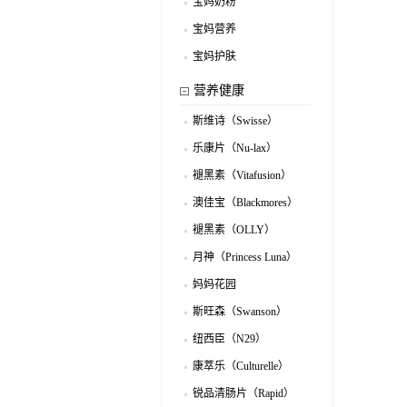
宝妈奶粉
.
宝妈营养
.
宝妈护肤
.
营养健康
斯维诗（Swisse）
.
乐康片（Nu-lax）
.
褪黑素（Vitafusion）
.
澳佳宝（Blackmores）
.
褪黑素（OLLY）
.
月神（Princess Luna）
.
妈妈花园
.
（MomsGarden）
斯旺森（Swanson）
.
纽西臣（N29）
.
康萃乐（Culturelle）
.
锐品清肠片（Rapid）
.