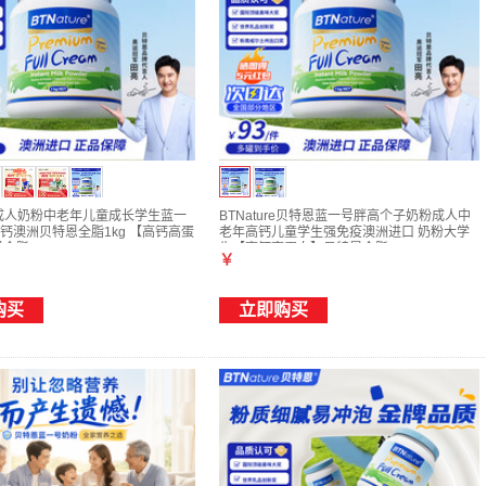
ure成人奶粉中老年儿童成长学生蓝一
BTNature贝特恩蓝一号胖高个子奶粉成人中
钙澳洲贝特恩全脂1kg 【高钙高蛋
老年高钙儿童学生强免疫澳洲进口 奶粉大学
全脂1kg
生【高钙高蛋白】贝特恩全脂1kg
￥
购买
立即购买