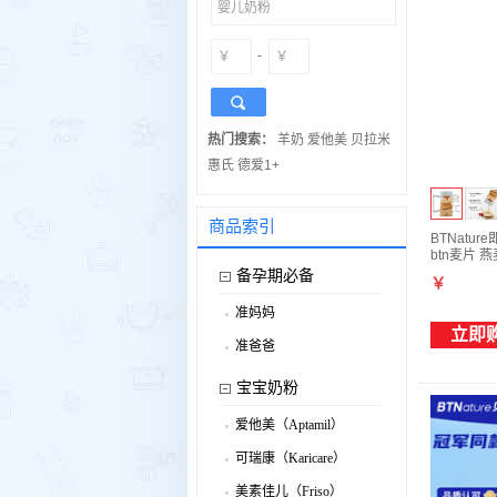
-
热门搜索：
羊奶
爱他美
贝拉米
惠氏
德爱1+
商品索引
BTNat
btn麦片 燕
备孕期必备
￥
准妈妈
.
立即
准爸爸
.
宝宝奶粉
爱他美（Aptamil）
.
可瑞康（Karicare）
.
美素佳儿（Friso）