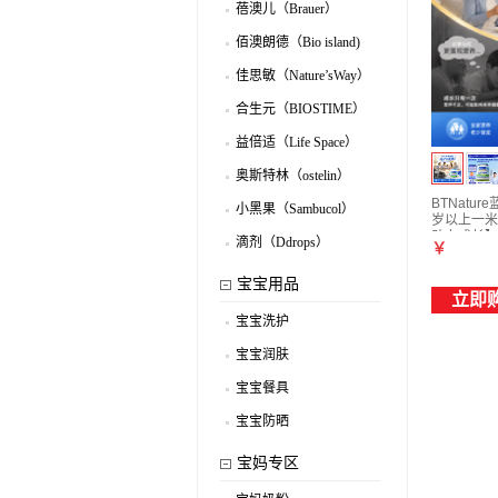
蓓澳儿（Brauer）
.
佰澳朗德（Bio island)
.
佳思敏（Nature’sWay）
.
合生元（BIOSTIME）
.
益倍适（Life Space）
.
奥斯特林（ostelin）
.
BTNatu
小黑果（Sambucol）
岁以上一米
.
助力成长】
滴剂（Ddrops）
￥
.
宝宝用品
立即
宝宝洗护
.
宝宝润肤
.
宝宝餐具
.
宝宝防晒
.
宝妈专区