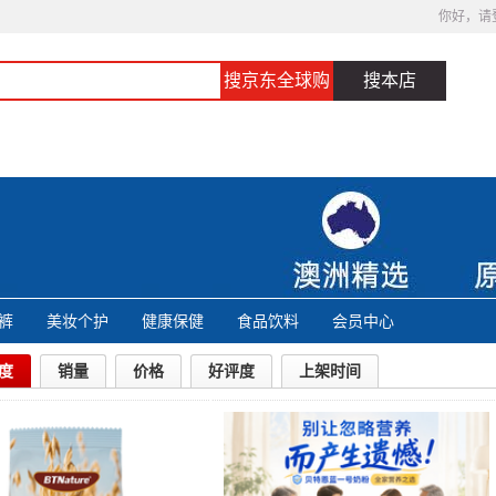
你好，请
搜京东全球购
搜本店
裤
美妆个护
健康保健
食品饮料
会员中心
度
销量
价格
好评度
上架时间