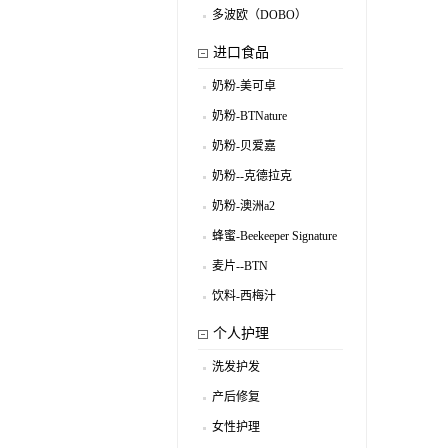
多波欧（DOBO）
.
进口食品
奶粉-美可卓
.
奶粉-BTNature
.
奶粉-贝爱嘉
.
奶粉--克德拉克
.
奶粉-澳洲a2
.
蜂蜜-Beekeeper Signature
.
麦片--BTN
.
饮料-西梅汁
.
个人护理
洗发护发
.
产后修复
.
女性护理
.