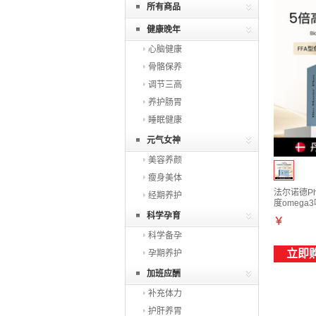
所有商品
健康晚年
心脑健康
骨骼保养
调节三高
养护肠胃
睡眠健康
元气女神
美容养颜
瘦身美体
法尔诺德Ph
经期养护
度omega
科学孕育
￥
科学备孕
立即
孕期养护
加班应酬
补充体力
护肝养胃