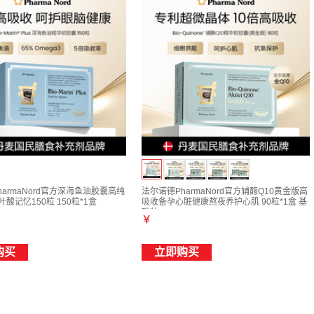
armaNord官方深海鱼油胶囊高纯
法尔诺德PharmaNord官方辅酶Q10黄金版高
3叶酸记忆150粒 150粒*1盒
吸收备孕心脏健康熬夜养护心肌 90粒*1盒 基
础装
￥
购买
立即购买