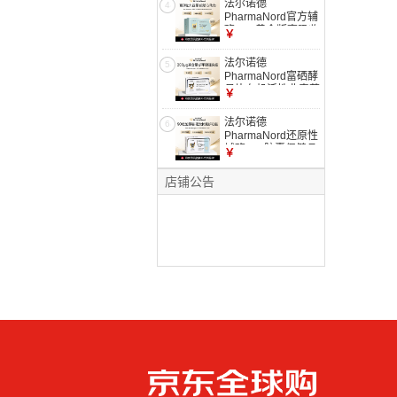
法尔诺德
4
验装
PharmaNord官方辅
酶Q10黄金版高吸收
￥
备孕心脏健康熬夜养
护心肌 180粒*1盒
法尔诺德
5
巩固装
PharmaNord富硒酵
母片有机活性非麦芽
￥
硒优免疫备孕60
片/150片 60片*1盒
法尔诺德
6
200μg 进阶防护
PharmaNord还原性
辅酶q10胶囊保健品
￥
活性泛醇保护心脏心
脑血管 巩固装 90粒
店铺公告
*1盒