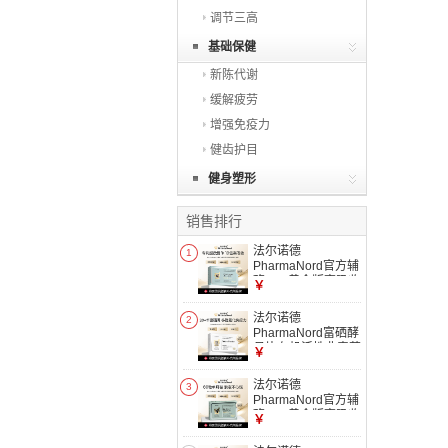
调节三高
基础保健
新陈代谢
缓解疲劳
增强免疫力
健齿护目
健身塑形
销售排行
法尔诺德
1
PharmaNord官方辅
酶Q10黄金版高吸收
￥
备孕心脏健康熬夜养
护心肌 90粒*1盒 基
法尔诺德
2
础装
PharmaNord富硒酵
母片有机活性非麦芽
￥
硒优免疫备孕60
片/150片 150片*1盒
法尔诺德
3
100μg 日常补充
PharmaNord官方辅
酶Q10黄金版高吸收
￥
备孕心脏健康熬夜养
护心肌 60粒*1盒 体