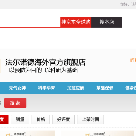
你好，请
搜京东全球购
搜本店
元气女神
科学孕育
加班应酬
基础保健
健身
搜索
搜
度
销量
价格
好评度
上架时间