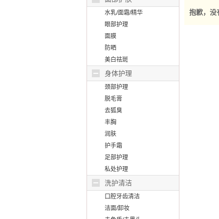
抱歉，没
水乳/面霜/精华
眼部护理
面膜
防晒
美白祛斑
身体护理
颈部护理
脱毛膏
去狐臭
丰胸
润肤
护手霜
足部护理
私处护理
洗护清洁
口腔牙齿清洁
洁面/卸妆