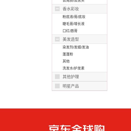
去角质/去黑头
香水彩妆
粉底液/膏/底妆
睫毛膏/增长液
口红/唇膏
美发造型
染发剂/发蜡/发油
蓬蓬粉
其他
洗发水/护发素
其他护理
明星产品