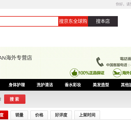
你好，请
搜京东全球购
搜本店
APAN海外专营店
身体护理
洗护清洁
香水彩妆
美发造型
其他
搜索
搜
度
销量
价格
好评度
上架时间