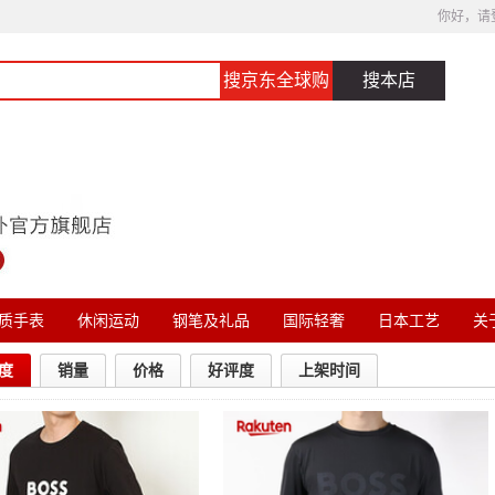
你好，请
搜京东全球购
搜本店
质手表
休闲运动
钢笔及礼品
国际轻奢
日本工艺
关于
度
销量
价格
好评度
上架时间