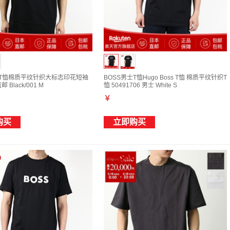
士T恤棉质平纹针织大标志印花短袖
BOSS男士T恤Hugo Boss T恤 棉质平纹针织T
 Black/001 M
恤 50491706 男士 White S
￥
购买
立即购买