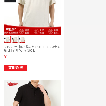
BOSS男士T恤 小徽标上衣 50519368 男士 短
袖 日本直邮 White/100 L
￥
立即购买