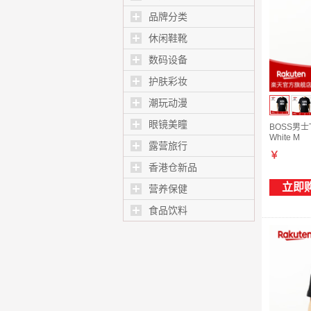
品牌分类
休闲鞋靴
数码设备
护肤彩妆
潮玩动漫
眼镜美瞳
BOSS男士T
White M
露营旅行
￥
香港仓新品
立即
营养保健
食品饮料