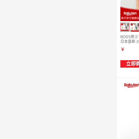
BOSS男士T
日本直邮 10
￥
立即