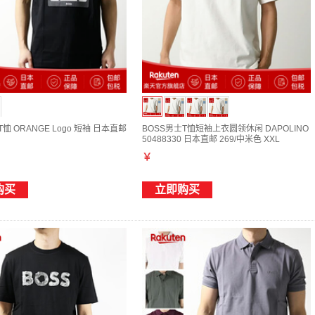
恤 ORANGE Logo 短袖 日本直邮
BOSS男士T恤短袖上衣圆领休闲 DAPOLINO
50488330 日本直邮 269/中米色 XXL
￥
购买
立即购买