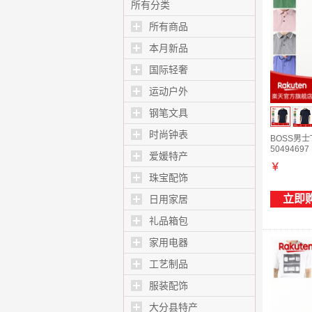
控温 发根蓬松直夹
所有分类
板 EH-HS0J 日本直
所有商品
邮 EH-HS0J-W（白
色） -
本月新品
国际轻奢
运动户外
钢笔文具
时尚钟表
BOSS男士T恤
50494697
爱媛特产
￥
珠宝配饰
立即
日用家居
礼品箱包
家用电器
工艺制品
服装配饰
大分县特产