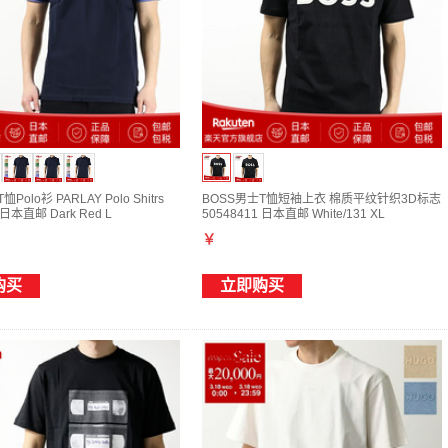
Polo衫 PARLAY Polo Shitrs
BOSS男士T恤短袖上衣 棉质平纹针织3D标志
 日本直邮 Dark Red L
50548411 日本直邮 White/131 XL
￥
购买
立即购买