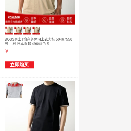
BOSS男士T恤商务休闲上衣大标 50467556
男士 棉 日本直邮 496/蓝色 S
￥
立即购买