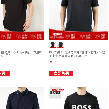
T恤 短袖上衣 Logo印花 日本直邮
BOSS男士T恤活力修身T恤 休闲园林大标短
 001 黑色
袖上衣 日本直邮 Black/001 M
￥
购买
立即购买