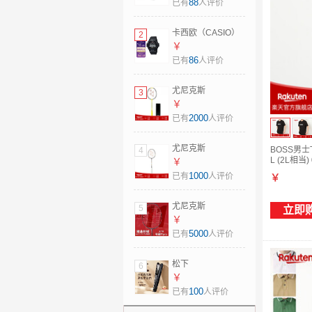
914-93防水母亲节
88
已有
人评价
礼物 日本直邮 粉色
卡西欧（CASIO）
2
太阳能电波手表男
￥
士运动腕表G-
86
已有
人评价
Shock系列 GW-
6900U-1 日本直邮
尤尼克斯
3
GW-6900U-1JF
（YONEX）羽毛球
￥
(led背光升级版)
拍疾光NF1000Z单
2000
已有
人评价
框JP版碳纤维超轻
1000z 日本制造
尤尼克斯
BOSS男士
4
NF1000Z 日版 4U5
L (2L相当)
（YONEX）羽毛球
￥
拍新款疾光NF700P
1000
已有
人评价
￥
日版JP版
Nanoflare700Pro
尤尼克斯
5
立即
空拍 日本直邮 新款
（YONEX）羽毛球
￥
2NF700Pro JP版
拍弓箭11日版JP版
5000
已有
人评价
4U6
arc11p全碳素
ARC11Pro专业拍
松下
6
空拍日本直邮
（Panasonic）女
￥
ARC11-Pro 4U5
士卷直发棒两用造
100
已有
人评价
型神器 水离子智能