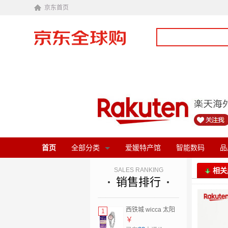
京东首页
首页
全部分类
爱媛特产馆
智能数码
品
SALES RANKING
相关
销售排行
西铁城 wicca 太阳
1
能女士手表 KH9-
￥