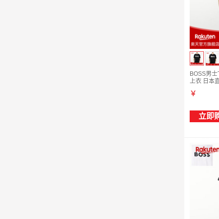
BOSS男
上衣 日本直邮
￥
立即