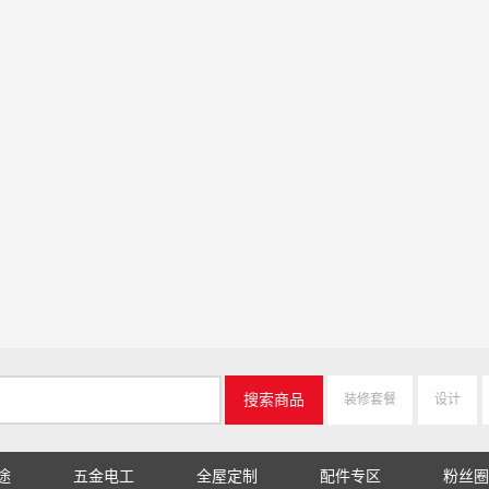
搜索商品
装修套餐
设计
途
五金电工
全屋定制
配件专区
粉丝圈