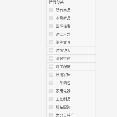
控温 发根蓬松直夹
所有分类
板 EH-HS0J 日本直
所有商品
邮 EH-HS0J-W（白
色） -
本月新品
国际轻奢
运动户外
钢笔文具
时尚钟表
爱媛特产
珠宝配饰
日用家居
礼品箱包
家用电器
工艺制品
服装配饰
大分县特产