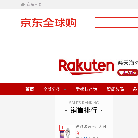
京东首页
首页
全部分类
爱媛特产馆
智能数码
品
SALES RANKING
销售排行
西铁城 wicca 太阳
1
能女士手表 KH9-
￥