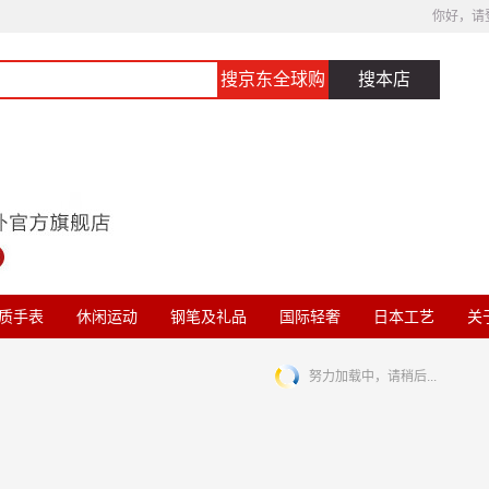
你好，请
搜京东全球购
搜本店
质手表
休闲运动
钢笔及礼品
国际轻奢
日本工艺
关于
努力加载中，请稍后...