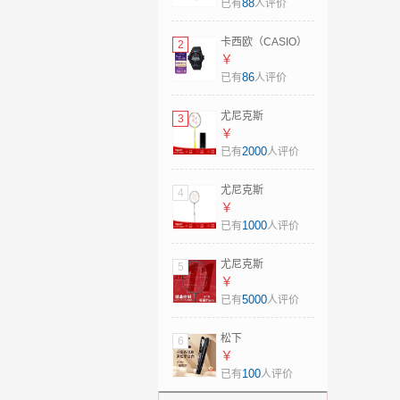
914-93防水母亲节
88
已有
人评价
礼物 日本直邮 粉色
卡西欧（CASIO）
2
太阳能电波手表男
￥
士运动腕表G-
86
已有
人评价
Shock系列 GW-
6900U-1 日本直邮
尤尼克斯
3
GW-6900U-1JF
（YONEX）羽毛球
￥
(led背光升级版)
拍疾光NF1000Z单
2000
已有
人评价
框JP版碳纤维超轻
1000z 日本制造
尤尼克斯
4
NF1000Z 日版 4U5
（YONEX）羽毛球
￥
拍新款疾光NF700P
1000
已有
人评价
日版JP版
Nanoflare700Pro
尤尼克斯
5
空拍 日本直邮 新款
（YONEX）羽毛球
￥
2NF700Pro JP版
拍弓箭11日版JP版
5000
已有
人评价
4U6
arc11p全碳素
ARC11Pro专业拍
松下
6
空拍日本直邮
（Panasonic）女
￥
ARC11-Pro 4U5
士卷直发棒两用造
100
已有
人评价
型神器 水离子智能