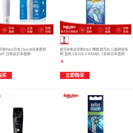
刷P&G日本 Oral-B洁净柔和
欧乐B电动牙刷P&G 博朗 欧乐B 儿童用软毛
32WT 日用品日本直邮
刷 蓝色 EB10S-2-PKMBL 2支装日本直邮
￥
购买
立即购买