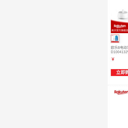
欧乐B电动牙
D10041
￥
立即