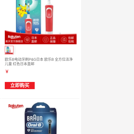
欧乐B电动牙刷P&G日本 欧乐B 全方位洁净
儿童 红色日本直邮
￥
立即购买