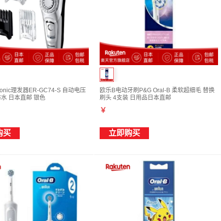
onic理发器ER-GC74-S 自动电压
欧乐B电动牙刷P&G Oral-B 柔软超细毛 替换
防水 日本直邮 银色
刷头 4支装 日用品日本直邮
￥
购买
立即购买