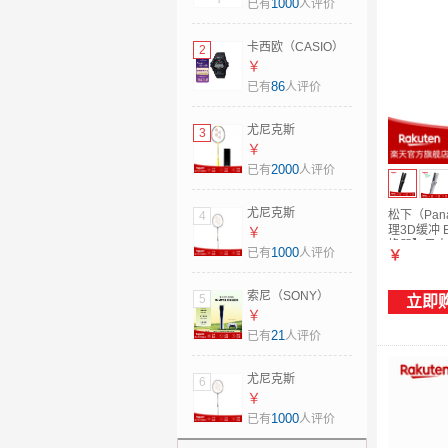
拍新款疾光NF700P
1000
已有
人评价
日版JP版
Nanoflare700Pro
卡西欧（CASIO）
2
空拍 日本直邮 新款
太阳能电波手表男
￥
2NF700Pro JP版
士运动腕表G-
86
已有
人评价
5U6
Shock系列 GW-
6900U-1 日本直邮
尤尼克斯
3
GW-6900U-1JF
（YONEX）羽毛球
￥
(led背光升级版)
拍疾光NF1000Z单
2000
已有
人评价
框JP版碳纤维超轻
1000z 日本制造
尤尼克斯
松下（Pan
4
NF1000Z 日版 4U5
理3D缓冲 E
（YONEX）羽毛球
￥
换器】日本
拍新款疾光NF700P
1000
已有
人评价
￥
日版JP版
Nanoflare700Pro
索尼（SONY）
5
立即
空拍 日本直邮 新款
PlayStation5
￥
2NF700Pro JP版
PS5slim游戏主机
21
已有
人评价
4U6
日版数字版 825G
日本直邮(仅支持日
尤尼克斯
6
语 日本服务器) CFI-
（YONEX）羽毛球
￥
2200B01
拍新款疾光NF700P
1000
已有
人评价
日版JP版