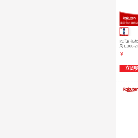
欧乐B电动牙
刷 EB60
￥
立即