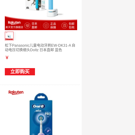
松下Panasonic儿童电动牙刷EW-DK31-A 自
动电压切换细头Doltz 日本直邮 蓝色
￥
立即购买