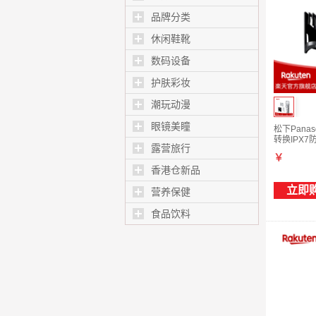
品牌分类
休闲鞋靴
数码设备
护肤彩妆
潮玩动漫
眼镜美瞳
松下Panas
转换IPX7
露营旅行
￥
香港仓新品
立即
营养保健
食品饮料