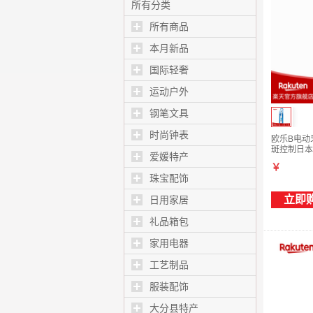
Nanoflare700Pro
所有分类
空拍 日本直邮 新款
所有商品
2NF700Pro JP版
5U5
本月新品
国际轻奢
运动户外
钢笔文具
时尚钟表
欧乐B电动牙
斑控制日本
爱媛特产
￥
珠宝配饰
立即
日用家居
礼品箱包
家用电器
工艺制品
服装配饰
大分县特产