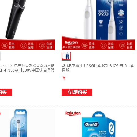
asonic）电夹板直发器直烫纳米护
欧乐B电动牙刷P&G日本 欧乐B IO2 白色日本
H-HN50-A 【100V电压/需自备转
直邮
直邮 深海军蓝 36mm
￥
购买
立即购买