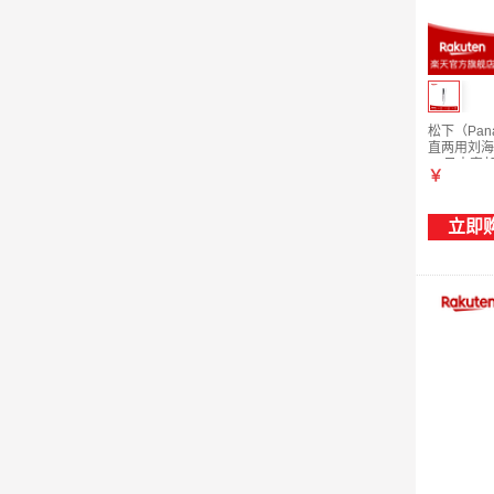
松下（Pan
直两用刘海
W 日本直邮
￥
立即