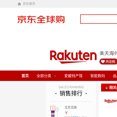
京东首页
首页
全部分类
爱媛特产馆
智能数码
品
SALES RANKING
相关
销售排行
尤尼克斯
1
（YONEX）羽毛球
￥