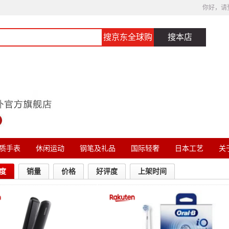
你好，请
搜京东全球购
搜本店
质手表
休闲运动
钢笔及礼品
国际轻奢
日本工艺
关于
度
销量
价格
好评度
上架时间