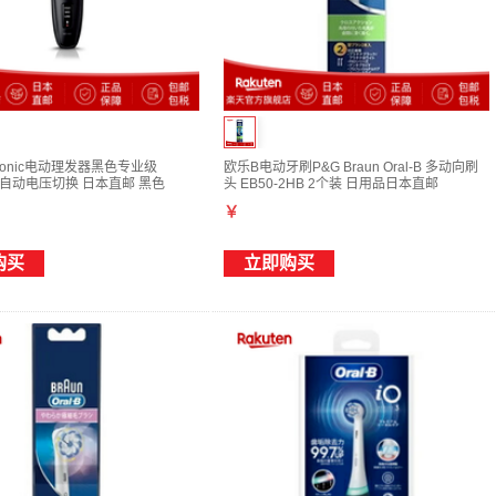
sonic电动理发器黑色专业级
欧乐B电动牙刷P&G Braun Oral-B 多动向刷
K 自动电压切换 日本直邮 黑色
头 EB50-2HB 2个装 日用品日本直邮
￥
购买
立即购买