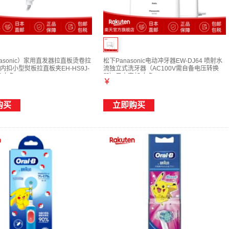
asonic）家用直发器拉直板烫卷拉
松下Panasonic电动冲牙器EW-DJ64 喷射水
内扣小型熨板拉直板夹EH-HS9J-
流独立式洗牙器（AC100V需自备电压转换
 白色
器）日本直邮 白色
￥
购买
立即购买