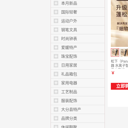
本月新品
国际轻奢
运动户外
钢笔文具
时尚钟表
爱媛特产
珠宝配饰
松下（Pan
日用家居
器 水离子智
日本直邮 EH
￥
礼品箱包
家用电器
立即
工艺制品
服装配饰
大分县特产
品牌分类
休闲鞋靴