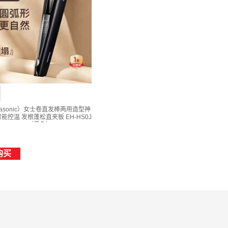
asonic）女士卷直发棒两用造型神
能控温 发根蓬松直夹板 EH-HS0J
-HS0J-K（黑色） -
购买