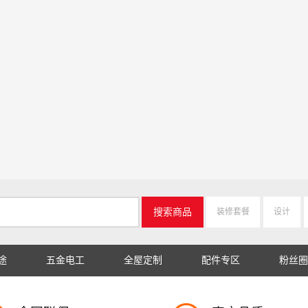
搜索商品
装修套餐
设计
途
五金电工
全屋定制
配件专区
粉丝圈