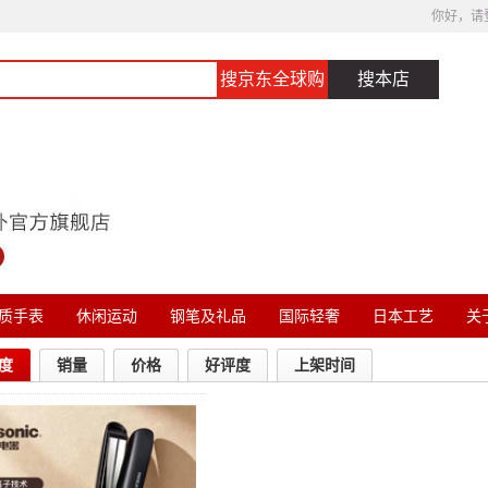
你好，请
搜京东全球购
搜本店
质手表
休闲运动
钢笔及礼品
国际轻奢
日本工艺
关于
度
销量
价格
好评度
上架时间