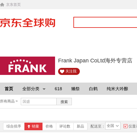
京东首页
Frank Japan CoLtd海外专营店
关注我
首页
全部分类
618
獭祭
白鹤
纯米大吟酿
所有商品 >
搜索
全国
综合排序
销量
价格
评论数
新品
配送至：
仅显