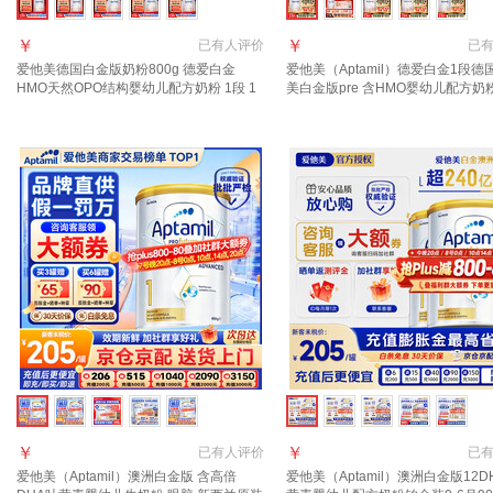
￥
￥
已有
人评价
已
爱他美德国白金版奶粉800g 德爱白金
爱他美（Aptamil）德爱白金1段德
HMO天然OPO结构婴幼儿配方奶粉 1段 1
美白金版pre 含HMO婴幼儿配方奶
罐【询客服领大额券】
进口 pre段2罐【详情页领大额券
权 假一罚万】
￥
￥
已有
人评价
已
爱他美（Aptamil）澳洲白金版 含高倍
爱他美（Aptamil）澳洲白金版12D