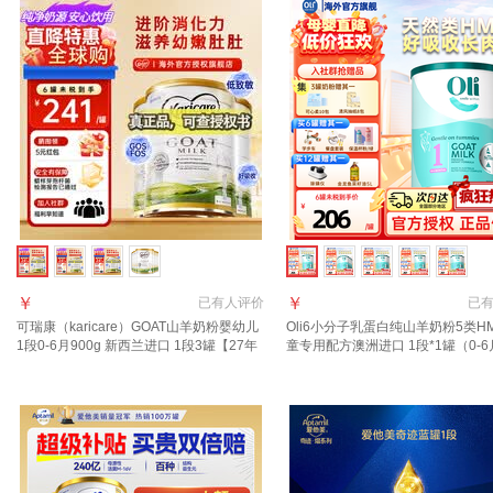
￥
￥
已有
人评价
已
可瑞康（karicare）GOAT山羊奶粉婴幼儿
Oli6小分子乳蛋白纯山羊奶粉5类H
1段0-6月900g 新西兰进口 1段3罐【27年
童专用配方澳洲进口 1段*1罐（0-
7月到期】
28.1到期