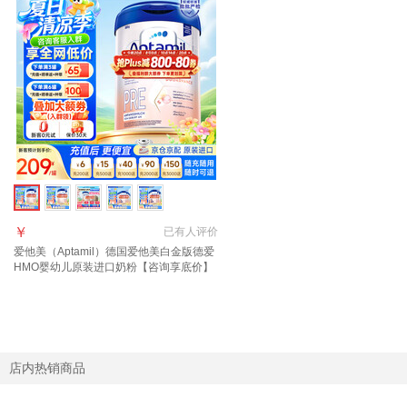
￥
已有
人评价
爱他美（Aptamil）德国爱他美白金版德爱
HMO婴幼儿原装进口奶粉【咨询享底价】
pre段1罐 28年2月 【询客服领大额劵】
店内热销商品