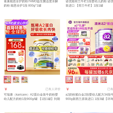
雀巢能恩全护奶粉7HMO益生菌适度水解
诺优能荷兰牛栏1段婴幼儿奶粉 诺
奶粉 能恩全护1段 800g*1罐
装进口 【荷兰牛栏】1段1罐
￥
￥
已有
人评价
已
可瑞康（karicare）A2蛋白金装牛奶粉婴
a2奶粉紫白金2段婴幼儿配方34段
幼儿配方奶粉1段900g/罐 【1段1罐】到期
900g新西兰原装进口 1段3罐【详
27年7月
减63元】