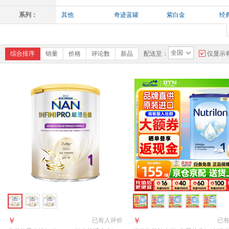
系列：
其他
奇迹蓝罐
紫白金
经
全国
综合排序
销量
价格
评论数
新品
配送至：
仅显示
￥
￥
已有
人评价
已