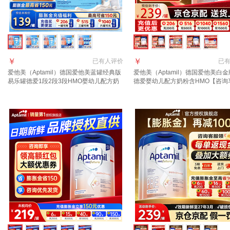
￥
￥
已有
人评价
已
爱他美（Aptamil）德国爱他美蓝罐经典版
爱他美（Aptamil）德国爱他美白金
易乐罐德爱1段2段3段HMO婴幼儿配方奶
德爱婴幼儿配方奶粉含HMO【咨询
粉800g 1段1罐【入社群享好礼】 至27年8
价】 1段 1罐【咨询领大额劵】效期2
月