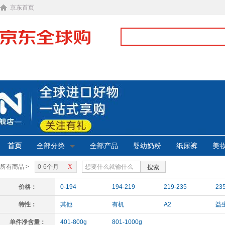
京东首页
首页
全部分类
全部产品
婴幼奶粉
纸尿裤
美
所有商品 >
0-6个月
X
搜索
价格：
0-194
194-219
219-235
23
特性：
其他
有机
A2
益
单件净含量：
401-800g
801-1000g