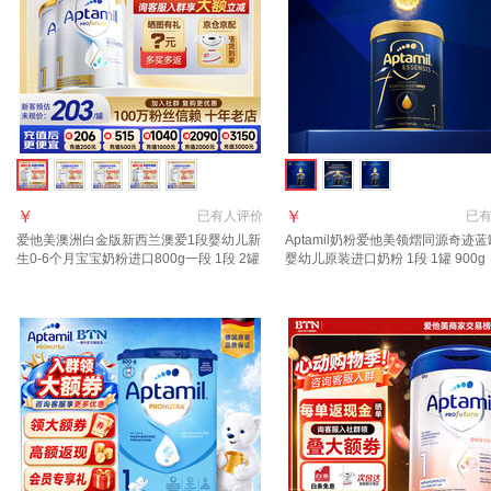
￥
￥
已有
人评价
已
爱他美澳洲白金版新西兰澳爱1段婴幼儿新
Aptamil奶粉爱他美领熠同源奇迹蓝
生0-6个月宝宝奶粉进口800g一段 1段 2罐
婴幼儿原装进口奶粉 1段 1罐 900g
【京东物流 送货到家】 800g
页领券下单】 效期至2027.11