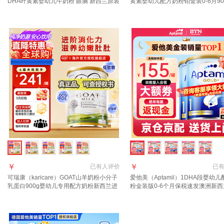
DHA叶黄素婴幼儿牛奶粉 眼脑 新西兰原装
黄素婴幼儿配方奶粉铂金装0-6月90
进口 1段 1罐 800g 【晒单每罐返】效期28
西兰 1段 800g 3罐 【返现金叠享
年3月
￥
￥
已有
人评价
已
可瑞康（karicare）GOAT山羊奶粉小分子
爱他美（Aptamil）1DHA段婴幼
乳蛋白900g婴幼儿专用配方奶粉新西兰进
粉金装版0-6个月保税速发澳洲新
口 1段1罐 【27年7月到期】
进口 【咨询领大额1段3罐(0-6月)