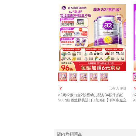
￥
已有
人评价
a2奶粉紫白金2段婴幼儿配方34段牛奶粉
a
900g新西兰原装进口 1段3罐【详询客服立
9
减63元】
店内热销商品