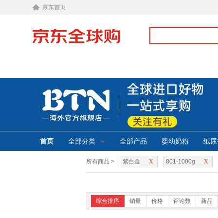
京东首页
首页
全部分类
全部产品
婴幼奶粉
纸尿
所有商品 >
紫白金
X
801-1000g
X
综合排序
销量
价格
评论数
新品