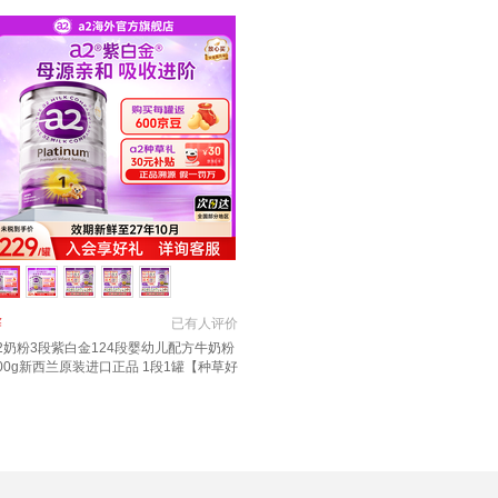
￥
已有
人评价
2奶粉3段紫白金124段婴幼儿配方牛奶粉
00g新西兰原装进口正品 1段1罐【种草好
礼+返京豆】