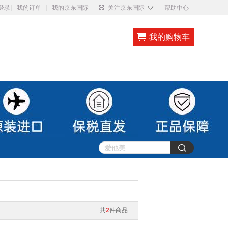
◇
登录
我的订单
我的京东国际
关注京东国际
帮助中心
我的购物车
共
2
件商品