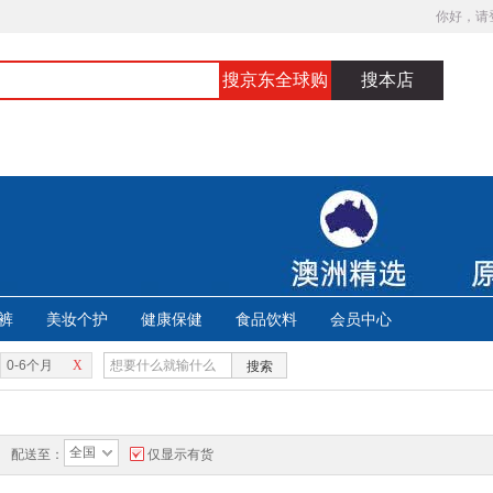
你好，请
搜京东全球购
搜本店
裤
美妆个护
健康保健
食品饮料
会员中心
0-6个月
X
搜索
全国
配送至：
仅显示有货