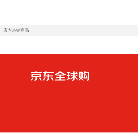
罐
DHA藻油 60粒*1瓶
店内热销商品