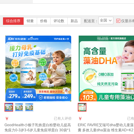
全国
综合排序
销量
价格
评论数
新品
配送至：
仅显示
￥
￥
已有
人评价
已
GoodHealth小猴子乳铁蛋白粉婴幼儿提高
ERIC FAVRE艾瑞可dha婴幼儿童
免疫力0-3岁3-6岁儿童免疫球蛋白 30袋*1
囊 多效儿童dha藻油 维生素AD+K2