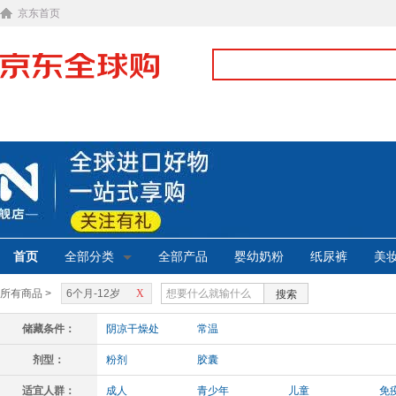
京东首页
首页
全部分类
全部产品
婴幼奶粉
纸尿裤
美
所有商品 >
6个月-12岁
X
搜索
储藏条件：
阴凉干燥处
常温
剂型：
粉剂
胶囊
适宜人群：
成人
青少年
儿童
免