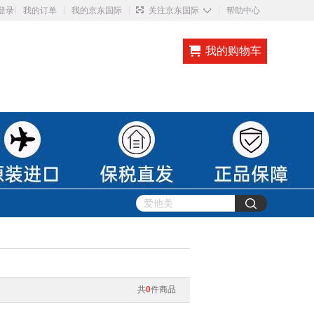
◇
登录
我的订单
我的京东国际
关注京东国际
帮助中心
我的购物车
共
0
件商品