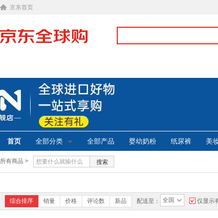
京东首页
首页
全部分类
全部产品
婴幼奶粉
纸尿裤
美
所有商品 >
搜索
全国
综合排序
销量
价格
评论数
新品
配送至：
仅显示