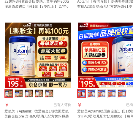
a2奶粉3段紫白金版婴幼儿童牛奶粉900g
Aptamil【香港直邮】爱他美奇迹
澳洲原装进口 4段1罐【3岁以上】 27年6
有机A2蛋白婴幼儿配方奶粉3段1岁 
月
900g 1罐
￥
￥
已有
人评价
已
爱他美（Aptamil）德爱白金1段德国爱他
爱他美Aptamil德国白金版1+段1
美白金版pre 含HMO婴幼儿配方奶粉原装
含HMO婴幼儿配方奶粉800g 【每
进口 1+段1罐【详情页领大额券】【官方
金】1+段2罐（适合1岁以上）
正品 假一赔十】