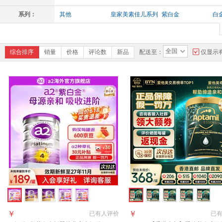
系列：
其他
皇家美素佳儿系列
紫白金
白
全国
综合排序
销量
价格
评论数
新品
配送至：
仅显示
￥
￥
已有
人评价
已