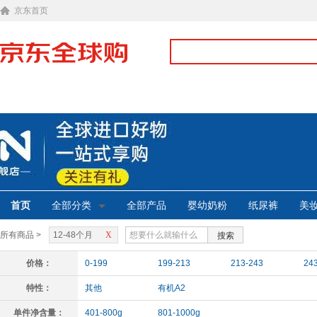
京东首页
首页
全部分类
全部产品
婴幼奶粉
纸尿裤
美
所有商品 >
12-48个月
X
搜索
价格：
0-199
199-213
213-243
24
特性：
其他
有机A2
单件净含量：
401-800g
801-1000g