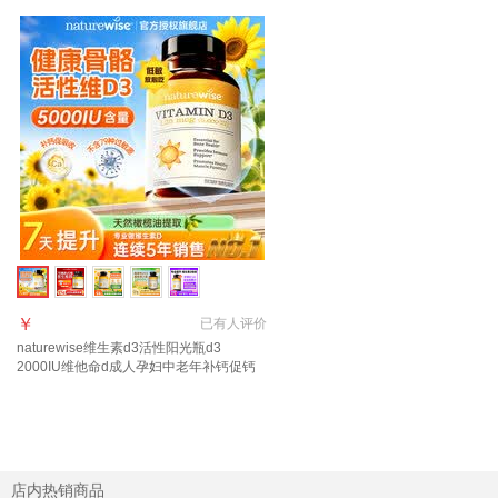
￥
已有
人评价
naturewise维生素d3活性阳光瓶d3
2000IU维他命d成人孕妇中老年补钙促钙
吸收 【5000IU】羟基d<20ng 90粒*1瓶
店内热销商品