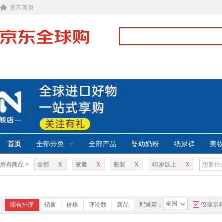
京东首页
首页
全部分类
全部产品
婴幼奶粉
纸尿裤
美
所有商品 >
全部
X
胶囊
X
瓶装
X
40岁以上
X
全国
综合排序
销量
价格
评论数
新品
配送至：
仅显示