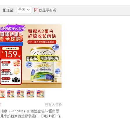
全国
配送至：
仅显示有货
￥
已有
人评价
瑞康（karicare）新西兰金装A2蛋白婴
幼儿牛奶粉新西兰原装进口 【3段1罐】保
期27年7月