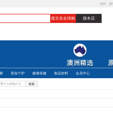
你好，请
搜京东全球购
搜本店
裤
美妆个护
健康保健
食品饮料
会员中心
搜索