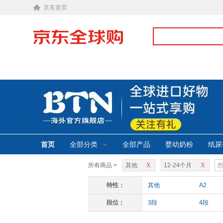
京东首页
首页
全部分类
全部产品
婴幼奶粉
纸尿
所有商品 >
其他
X
12-24个月
X
特性：
其他
A2
段位：
3段
4段