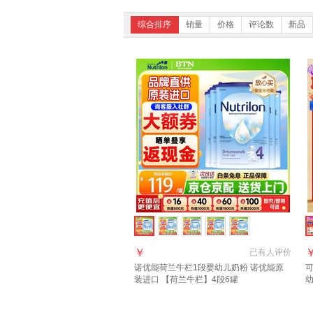
综合排序
销量
价格
评论数
新品
￥
已有
人评价
诺优能荷兰牛栏1段婴幼儿奶粉 诺优能原
可
装进口 【荷兰牛栏】4段6罐
质