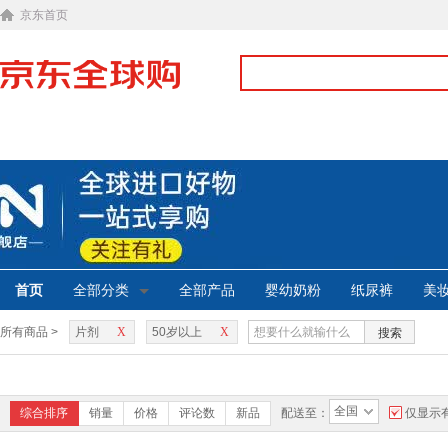
京东首页
首页
全部分类
全部产品
婴幼奶粉
纸尿裤
美
所有商品 >
片剂
X
50岁以上
X
搜索
全国
综合排序
销量
价格
评论数
新品
配送至：
仅显示