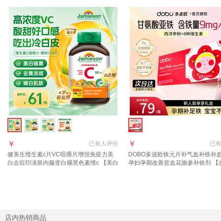
￥
￥
已有
人评价
已
健美生维生素c片VC咀嚼片增强免疫力美
DOBO多波欧铁元片补气血补铁补
白去痘印淡斑内服变白褪黑色素维c 【美白
孕妇孕期改善贫血花旗参补铁剂 【
去黄淡斑】橙味VC片 120片*1瓶
血】DOBO铁元片补铁 63片*1盒
店内热销商品