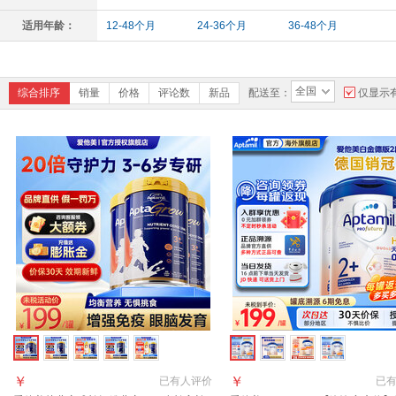
适用年龄：
12-48个月
24-36个月
36-48个月
全国
综合排序
销量
价格
评论数
新品
配送至：
仅显示
￥
￥
已有
人评价
已