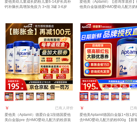
爱他美幼儿童成长奶粉儿童6-14岁长高补
爱他美（Aptamil）【咨询享底价
钙补脑长高增加免疫力 3+段 3罐 3-6岁
他美白金版德爱HMO婴幼儿配方奶
dha+va补脑护眼
进口 （效期到27年9月）2+段3罐 2
￥
￥
已有
人评价
已
爱他美（Aptamil）德爱白金1段德国爱他
爱他美Aptamil德国白金版1+段1
美白金版pre 含HMO婴幼儿配方奶粉原装
含HMO婴幼儿配方奶粉800g 【新
进口 1+段3罐【详情页领大额券】【官方
退】2+段1罐 效期27.9
正品 假一赔十】