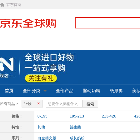
京东首页
首页
全部分类
全部产品
婴幼奶粉
纸尿裤
美
所有商品 >
2+段
X
搜索
价格：
0-195
195-213
213-426
42
特性：
其他
益生菌
系列：
白金德文版
成长奶粉