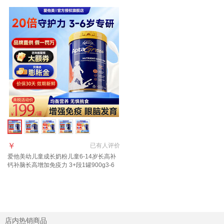
￥
已有
人评价
爱他美幼儿童成长奶粉儿童6-14岁长高补
钙补脑长高增加免疫力 3+段1罐900g3-6
岁 多维促视力
店内热销商品