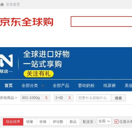
京东首页
首页
全部分类
全部产品
婴幼奶粉
纸尿裤
美
所有商品 >
801-1000g
X
2+段
X
搜索
全国
综合排序
销量
价格
评论数
新品
配送至：
仅显示