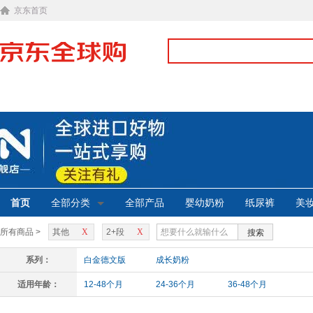
京东首页
首页
全部分类
全部产品
婴幼奶粉
纸尿裤
美
所有商品 >
其他
X
2+段
X
搜索
系列：
白金德文版
成长奶粉
适用年龄：
12-48个月
24-36个月
36-48个月