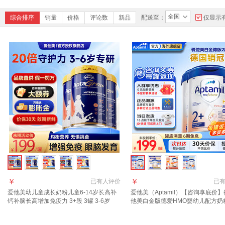
全国
综合排序
销量
价格
评论数
新品
配送至：
仅显示
￥
￥
已有
人评价
已
爱他美幼儿童成长奶粉儿童6-14岁长高补
爱他美（Aptamil）【咨询享底价
钙补脑长高增加免疫力 3+段 3罐 3-6岁
他美白金版德爱HMO婴幼儿配方奶
dha+va补脑护眼
进口 （效期到27年9月）2+段3罐 2