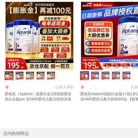
￥
￥
已有
人评价
已
爱他美（Aptamil）德爱白金1段德国爱他
爱他美Aptamil德国白金版1+段1
美白金版pre 含HMO婴幼儿配方奶粉原装
含HMO婴幼儿配方奶粉800g 【新
进口 1+段3罐【详情页领大额券】【官方
退】2+段1罐 效期27.9
正品 假一赔十】
店内热销商品