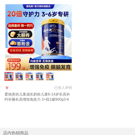
￥
已有
人评价
爱他美幼儿童成长奶粉儿童6-14岁长高补
钙补脑长高增加免疫力 3+段1罐900g3-6
岁 多维促视力
店内热销商品