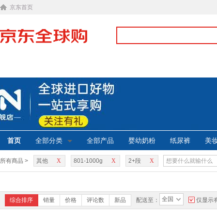
京东首页
首页
全部分类
全部产品
婴幼奶粉
纸尿裤
美
所有商品 >
其他
X
801-1000g
X
2+段
X
全国
综合排序
销量
价格
评论数
新品
配送至：
仅显示