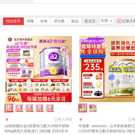
全国
综合排序
销量
价格
评论数
新品
配送至：
仅显示
￥
￥
已有
人评价
已
a2奶粉紫白金2段婴幼儿配方34段牛奶粉
可瑞康（karicare）山羊奶粉新西
900g新西兰原装进口 2段3罐【30元E卡
口GOAT婴幼儿配方奶粉900g 2段3