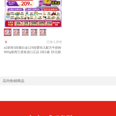
￥
已有
人评价
a2奶粉3段紫白金124段婴幼儿配方牛奶粉
900g新西兰原装进口正品 2段1罐【6元膨
胀金+6元京豆】 适合6-12月
店内热销商品