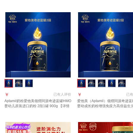
+18元京豆】
年10月到期】
￥
￥
已有
人评价
已
Aptamil奶粉爱他美领熠同源奇迹蓝罐HMO
爱他美（Aptamil）领熠同源奇迹蓝
婴幼儿原装进口奶粉 2段1罐 900g 【详情
婴幼成长奶粉增强免疫力高倍益生
页领券下单】 效期至2027.11
进口 2段 1罐【好评返现30元】 900