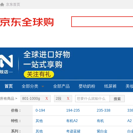
京东首页
首页
全部分类
全部产品
婴幼奶粉
纸尿裤
美
所有商品 >
801-1000g
X
2段
X
搜索
价格：
0-194
194-235
235-338
33
特性：
其他
有机A2
有机
A2
系列：
其他
奇迹蓝罐
紫白金
白