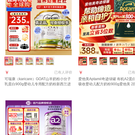
￥
￥
已有
人评价
已
可瑞康（karicare）GOAT山羊奶粉小分子
爱他美Aptamil奇迹绿罐 有机A2蛋
乳蛋白900g婴幼儿专用配方奶粉新西兰进
吸收婴幼儿配方奶粉900g爱他美 2
口 2段6罐【27年10月到期】
【24小时速发 0元试喝】 晒图种草