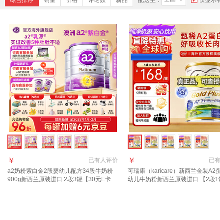
综合排序
销量
价格
评论数
新品
配送至：
仅显示
￥
￥
已有
人评价
已
a2奶粉紫白金2段婴幼儿配方34段牛奶粉
可瑞康（karicare）新西兰金装A2
900g新西兰原装进口 2段3罐【30元E卡
幼儿牛奶粉新西兰原装进口 【2段1
+18元京豆】
质期28年2月