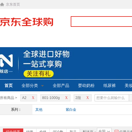
京东首页
首页
全部分类
全部产品
婴幼奶粉
纸尿裤
美
所有商品 >
A2
X
801-1000g
X
2段
X
系列：
其他
紫白金
全国