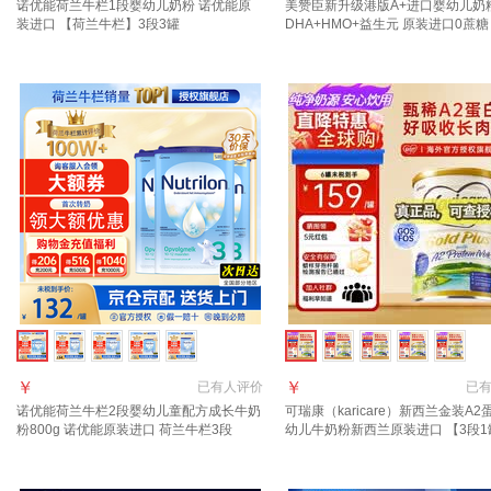
诺优能荷兰牛栏1段婴幼儿奶粉 诺优能原
美赞臣新升级港版A+进口婴幼儿奶
装进口 【荷兰牛栏】3段3罐
DHA+HMO+益生元 原装进口0蔗糖
A+（HMO+DHA） 850g
￥
￥
已有
人评价
已
诺优能荷兰牛栏2段婴幼儿童配方成长牛奶
可瑞康（karicare）新西兰金装A2
粉800g 诺优能原装进口 荷兰牛栏3段
幼儿牛奶粉新西兰原装进口 【3段1
800g 3罐
质期27年7月