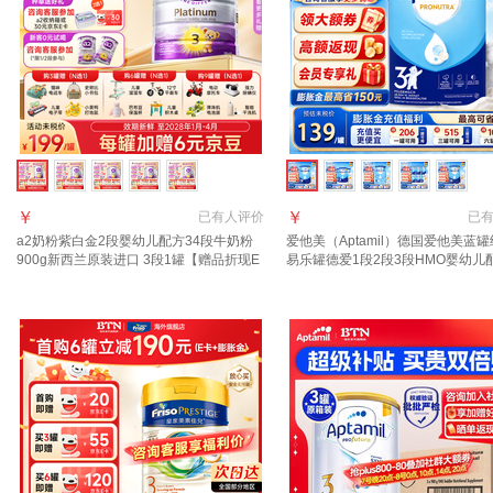
￥
￥
已有
人评价
已
a2奶粉紫白金2段婴幼儿配方34段牛奶粉
爱他美（Aptamil）德国爱他美蓝
900g新西兰原装进口 3段1罐【赠品折现E
易乐罐德爱1段2段3段HMO婴幼儿
卡10元/罐】效期至28年1-4月
粉800g 3段1罐【入社群享好礼】 至
月