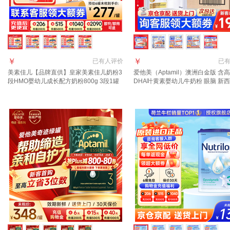
￥
￥
已有
人评价
已
美素佳儿【品牌直供】皇家美素佳儿奶粉3
爱他美（Aptamil）澳洲白金版 含
段HMO婴幼儿成长配方奶粉800g 3段1罐
DHA叶黄素婴幼儿牛奶粉 眼脑 新
【效期至27年11-12月 入社群领大额券】
进口 3段 3罐【咨询领劵 入社群享