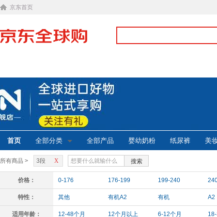
京东首页
首页
全部分类
全部产品
婴幼奶粉
纸尿裤
美
所有商品 >
3段
X
搜索
价格：
0-176
176-199
199-240
24
特性：
其他
有机A2
有机
A2
适用年龄：
12-48个月
12个月以上
6-12个月
18