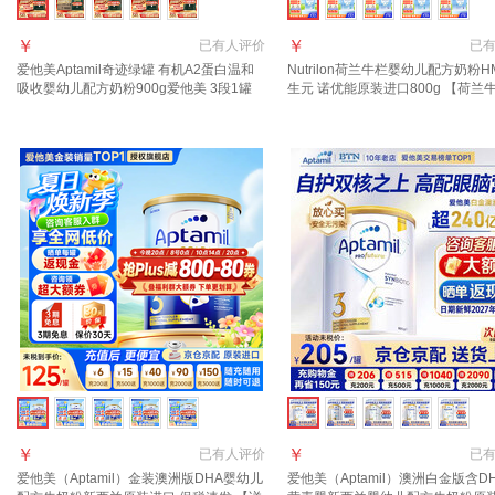
￥
￥
已有
人评价
已
爱他美Aptamil奇迹绿罐 有机A2蛋白温和
Nutrilon荷兰牛栏婴幼儿配方奶粉H
吸收婴幼儿配方奶粉900g爱他美 3段1罐
生元 诺优能原装进口800g 【荷兰
【24小时速发 0元试喝】 晒图种草返50元
段1罐(10月+) 27年1月-7月
￥
￥
已有
人评价
已
爱他美（Aptamil）金装澳洲版DHA婴幼儿
爱他美（Aptamil）澳洲白金版含D