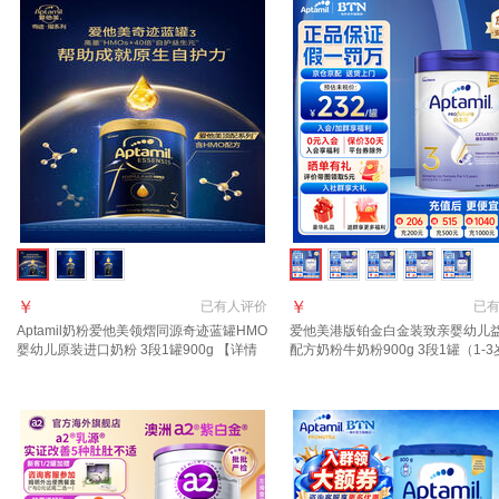
￥
￥
已有
人评价
已
Aptamil奶粉爱他美领熠同源奇迹蓝罐HMO
爱他美港版铂金白金装致亲婴幼儿
婴幼儿原装进口奶粉 3段1罐900g 【详情
配方奶粉牛奶粉900g 3段1罐（1-3
页领券下单】 效期至2027.12
【效期27年6月】