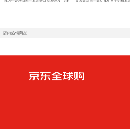
配方牛奶粉新西兰原装进口 保税速发 【详
黄素婴新西兰婴幼儿配方牛奶粉原
询新客礼+首罐0元试喝】3段1罐 效期至27
3段【推荐9罐 膨胀金立省10元/罐
年11月
27年6月
店内热销商品