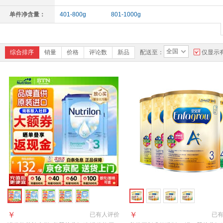
10-12个月
10-36个月
单件净含量：
401-800g
801-1000g
全国
综合排序
销量
价格
评论数
新品
配送至：
仅显示
￥
￥
已有
人评价
已