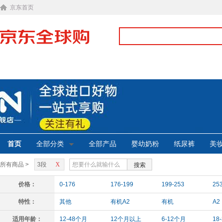
京东首页
首页
全部分类
全部产品
婴幼奶粉
纸尿裤
美
所有商品 >
3段
X
搜索
价格：
0-176
176-199
199-253
25
特性：
其他
有机A2
有机
A2
适用年龄：
12-48个月
12个月以上
6-12个月
18