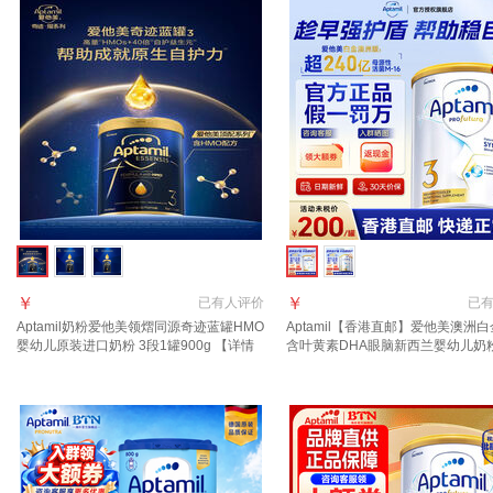
￥
￥
已有
人评价
已
Aptamil奶粉爱他美领熠同源奇迹蓝罐HMO
Aptamil【香港直邮】爱他美澳洲白
婴幼儿原装进口奶粉 3段1罐900g 【详情
含叶黄素DHA眼脑新西兰婴幼儿奶粉
页领券下单】 效期至2027.12
900g 1罐 2027年10月