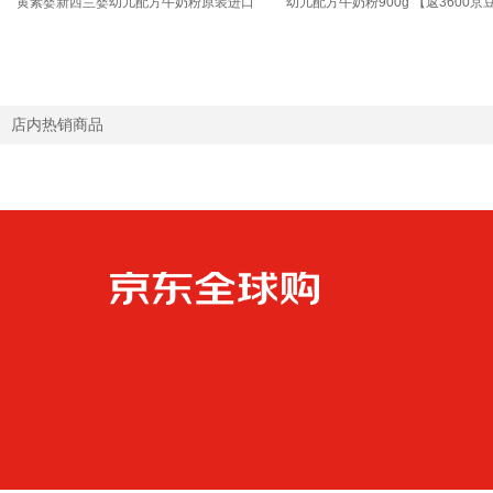
黄素婴新西兰婴幼儿配方牛奶粉原装进口
幼儿配方牛奶粉900g 【返3600京
3段【推荐9罐 膨胀金立省10元/罐】效期
礼30E卡】3段6罐 原箱装
27年6月
店内热销商品