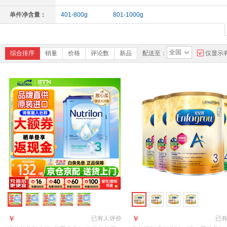
10-12个月
10-36个月
单件净含量：
401-800g
801-1000g
全国
综合排序
销量
价格
评论数
新品
配送至：
仅显示
￥
￥
已有
人评价
已