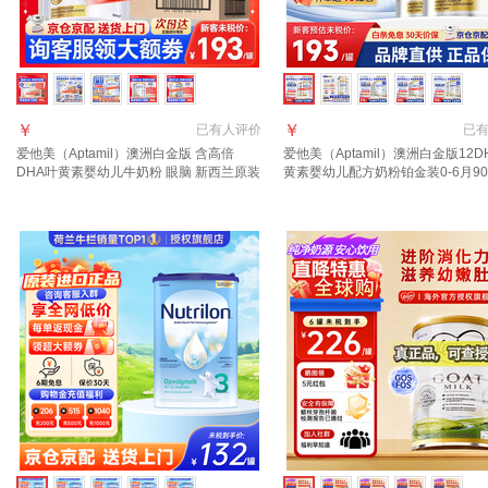
￥
￥
已有
人评价
已
爱他美（Aptamil）澳洲白金版 含高倍
爱他美（Aptamil）澳洲白金版12D
DHA叶黄素婴幼儿牛奶粉 眼脑 新西兰原装
黄素婴幼儿配方奶粉铂金装0-6月90
进口 3段 3罐【咨询领劵 入社群享好礼】
西兰 3段 900g 2罐 【送货上门 