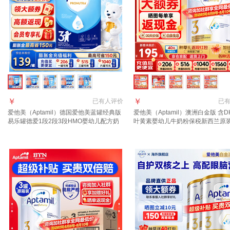
￥
￥
已有
人评价
已
爱他美（Aptamil）德国爱他美蓝罐经典版
爱他美（Aptamil）澳洲白金版 含D
易乐罐德爱1段2段3段HMO婴幼儿配方奶
叶黄素婴幼儿牛奶粉保税新西兰原
粉800g 3段1罐【入社群享好礼】 至27年8
3段1罐【领劵抄底价 晒单叠享返现
月
28年4月