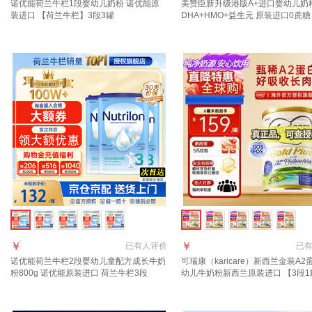
诺优能荷兰牛栏1段婴幼儿奶粉 诺优能原
美赞臣新升级港版A+进口婴幼儿奶
装进口 【荷兰牛栏】3段3罐
DHA+HMO+益生元 原装进口0蔗糖
A+（HMO+DHA） 850g
￥
￥
已有
人评价
已
诺优能荷兰牛栏2段婴幼儿童配方成长牛奶
可瑞康（karicare）新西兰金装A2
粉800g 诺优能原装进口 荷兰牛栏3段
幼儿牛奶粉新西兰原装进口 【3段1
800g 3罐
质期27年7月