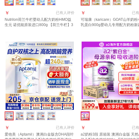
￥
￥
已有
人评价
已
Nutrilon荷兰牛栏婴幼儿配方奶粉HMO益
可瑞康（karicare）GOAT山羊奶
生元 诺优能原装进口800g 【荷兰牛栏】3
乳蛋白900g婴幼儿专用配方奶粉新
段1罐(10月+) 27年1月-7月
口 3段1罐【27年6月到期】
￥
￥
已有
人评价
已
爱他美（Aptamil）澳洲白金版含DHA段叶
a2奶粉3段 原箱装 澳洲白金版 天然