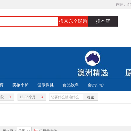
你好，请
搜京东全球购
搜本店
裤
美妆个护
健康保健
食品饮料
会员中心
3段
X
12-36个月
X
搜索
全国