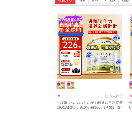
综合排序
销量
价格
评论数
新品
￥
已有
人评价
可瑞康（karicare）山羊奶粉新西兰原装进
可
口GOAT婴幼儿配方奶粉900g 3段3罐【27
幼
年6月到期】
罐