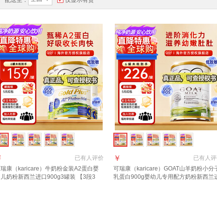
配送至：
仅显示有货
￥
￥
已有
人评价
已有
人评
瑞康（karicare）牛奶粉金装A2蛋白婴
可瑞康（karicare）GOAT山羊奶粉小分
儿奶粉新西兰进口900g3罐装 【3段3
乳蛋白900g婴幼儿专用配方奶粉新西兰
】保质期27年7月
口 3段1罐【27年6月到期】