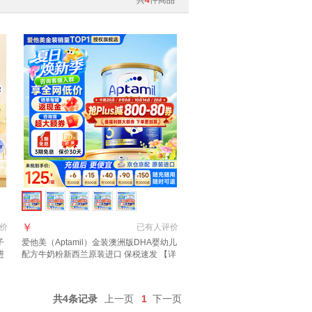
共
4
件商品
￥
价
已有
人评价
子
爱他美（Aptamil）金装澳洲版DHA婴幼儿
进
配方牛奶粉新西兰原装进口 保税速发 【详
询新客礼+首罐0元试喝】3段1罐 效期至27
年11月
共4条记录
上一页
1
下一页