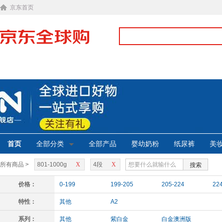
京东首页
首页
全部分类
全部产品
婴幼奶粉
纸尿裤
美
所有商品 >
801-1000g
X
4段
X
搜索
价格：
0-199
199-205
205-224
22
特性：
其他
A2
系列：
其他
紫白金
白金澳洲版