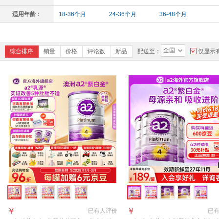
适用年龄：
18-36个月
24-36个月
36-48个月
全国
综合排序
销量
价格
评论数
新品
配送至：
仅显示
￥
￥
已有
人评价
已