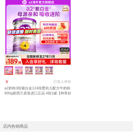
￥
已有
人评价
a2奶粉3段紫白金124段婴幼儿配方牛奶粉
900g新西兰原装进口正品 4段1罐【种草好
礼+返京豆】27年11月-28年3月
店内热销商品