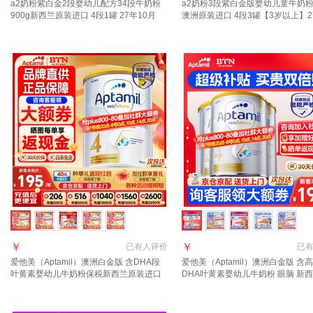
a2奶粉紫白金2段婴幼儿配方34段牛奶粉
a2奶粉3段紫白金版婴幼儿童牛奶粉9
900g新西兰原装进口 4段1罐 27年10月
澳洲原装进口 4段3罐【3岁以上】2
￥
￥
已有
人评价
已
爱他美（Aptamil）澳洲白金版 含DHA段
爱他美（Aptamil）澳洲白金版 含
叶黄素婴幼儿牛奶粉保税新西兰原装进口
DHA叶黄素婴幼儿牛奶粉 眼脑 新
4段【晒单返现金 入群特低价】效期28年2
进口 4段 3罐【 咨询领大额券】
月