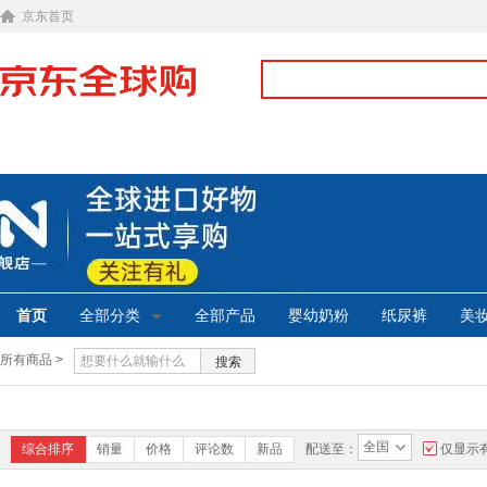
京东首页
首页
全部分类
全部产品
婴幼奶粉
纸尿裤
美
所有商品 >
搜索
全国
综合排序
销量
价格
评论数
新品
配送至：
仅显示