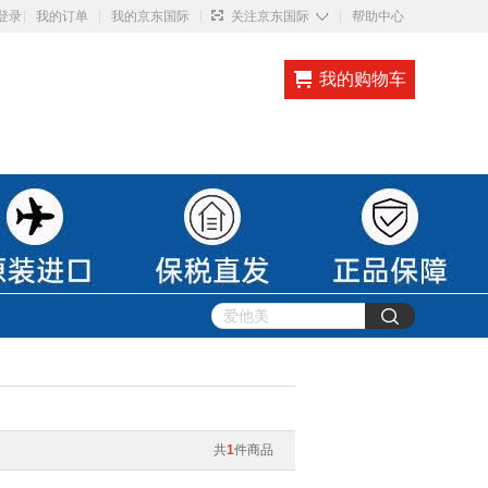
◇
登录
我的订单
我的京东国际
关注京东国际
帮助中心
我的购物车
共
1
件商品