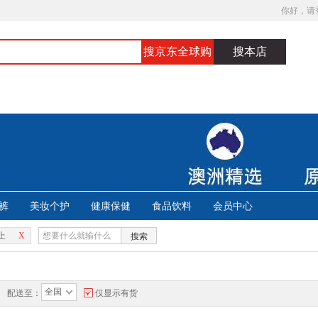
你好，请
搜京东全球购
搜本店
裤
美妆个护
健康保健
食品饮料
会员中心
上
X
搜索
全国
配送至：
仅显示有货