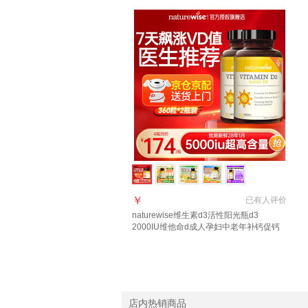
￥
已有
人评价
naturewise维生素d3活性阳光瓶d3
2000IU维他命d成人孕妇中老年补钙促钙
吸收 【5000IU】全家同补囤货装 360粒*2
瓶
店内热销商品