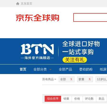
京东首页
首页
全部分类
全部产品
婴幼奶粉
纸尿
所有商品 >
全部
X
胶囊
X
12岁以
综合排序
销量
价格
评论数
新品