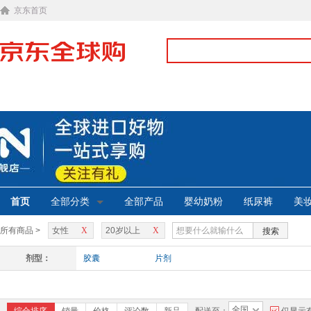
京东首页
首页
全部分类
全部产品
婴幼奶粉
纸尿裤
美
所有商品 >
女性
X
20岁以上
X
搜索
剂型：
胶囊
片剂
全国