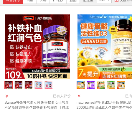
综合排序
销量
价格
评论数
新品
配送至：
仅显示
￥
￥
已有
人评价
已
Swisse补铁补气血女性改善贫血女士气血
naturewise维生素d3活性阳光瓶d3
不足斯维诗铁剂孕妇铁剂补气养血 【持续
2000IU维他命d成人孕妇中老年补
调理 好气色 】到手109/瓶 30粒*2瓶 补铁
吸收 【5000IU】羟基d<20ng 90粒
片