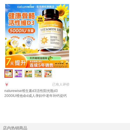
￥
已有
人评价
naturewise维生素d3活性阳光瓶d3
2000IU维他命d成人孕妇中老年补钙促钙
吸收 【5000IU】羟基d<20ng 90粒*1瓶
店内热销商品