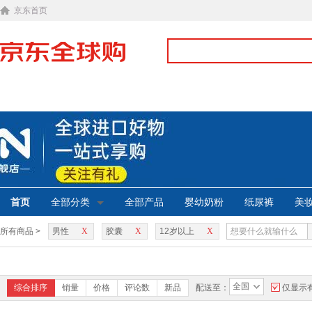
京东首页
首页
全部分类
全部产品
婴幼奶粉
纸尿裤
美
所有商品 >
男性
X
胶囊
X
12岁以上
X
全国
综合排序
销量
价格
评论数
新品
配送至：
仅显示