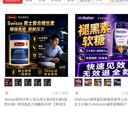
综合排序
销量
价格
评论数
新品
配送至：
仅显示
￥
￥
已有
人评价
已
Swisse斯维诗男士复合维生素d维生素b族
Vitafusion褪黑素软糖褪黑素男士
维生素c 增强免疫力烟酰胺补锌 【释放压
女士闪睡片vitafusion褪黑素睡眠片
力 做回自己】 60粒*2瓶
3mg【店长力荐】升级版褪黑素软糖
*1瓶