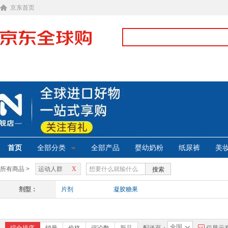
京东首页
首页
全部分类
全部产品
婴幼奶粉
纸尿裤
美
所有商品 >
运动人群
X
搜索
剂型：
片剂
凝胶糖果
全国