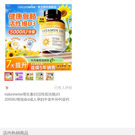
￥
已有
人评价
naturewise维生素d3活性阳光瓶d3
2000IU维他命d成人孕妇中老年补钙促钙
吸收 【5000IU】羟基d<20ng 90粒*1瓶
店内热销商品