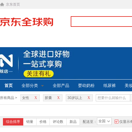
京东首页
首页
全部分类
全部产品
婴幼奶粉
纸尿裤
美
所有商品 >
女性
X
胶囊
X
30岁以上
X
全国
综合排序
销量
价格
评论数
新品
配送至：
仅显示