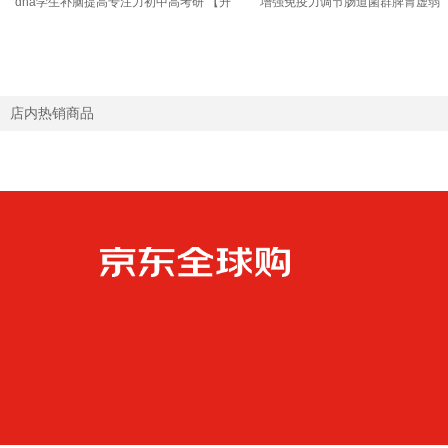
dha学生补脑提高专注力初中高考研 【升
增强免疫力调节肠道菌群脾胃虚弱 
学备考/高考/考编/考研】8倍dha60粒
调理好肠胃】万亿益生菌 30粒*1瓶
店内热销商品