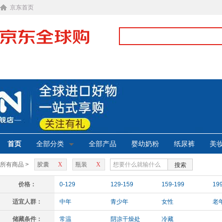
京东首页
首页
全部分类
全部产品
婴幼奶粉
纸尿裤
美
所有商品 >
胶囊
X
瓶装
X
搜索
价格：
0-129
129-159
159-199
19
适宜人群：
中年
青少年
女性
老
儿童
储藏条件：
常温
阴凉干燥处
冷藏