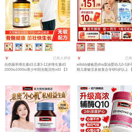
￥
￥
已有
人评价
已
自然薇萃维生素d3儿童3-12岁维生素d3
witsbb健敏思dha藻油婴幼儿0-3
2000iu1000iu青少年阳光瓶活性vd3 【3
期儿童敏宝多效复合专研0岁以上 
岁以上 推荐补充】1000IU 360粒*1瓶
有礼返10元】健敏思dha 60粒*1瓶