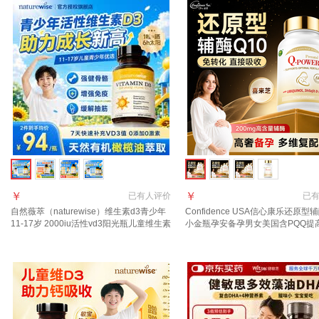
￥
￥
已有
人评价
已
自然薇萃（naturewise）维生素d3青少年
Confidence USA信心康乐还原型辅
11-17岁 2000iu活性vd3阳光瓶儿童维生素
小金瓶孕安备孕男女美国含PQQ提
d促钙吸收 【11-17岁+青少年专研】
质量 【多维复配 优质备孕】 60粒*
2000IU 90粒*1瓶