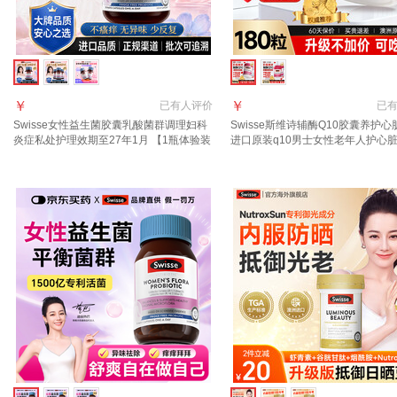
￥
￥
已有
人评价
已
Swisse女性益生菌胶囊乳酸菌群调理妇科
Swisse斯维诗辅酶Q10胶囊养护
炎症私处护理效期至27年1月 【1瓶体验装
进口原装q10男士女性老年人护心脏
专研女性益生菌】 30粒*1瓶
吃半年】升级版辅酶Q10 180粒*1