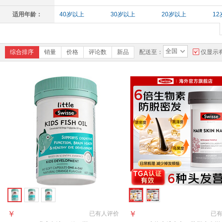
适用年龄：
40岁以上
30岁以上
20岁以上
1
3岁以上
全国
综合排序
销量
价格
评论数
新品
配送至：
仅显示
￥
￥
已有
人评价
已