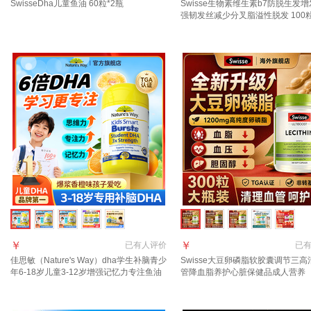
SwisseDha儿童鱼油 60粒*2瓶
Swisse生物素维生素b7防脱生发
强韧发丝减少分叉脂溢性脱发 100粒
￥
￥
已有
人评价
已
佳思敏（Nature's Way）dha学生补脑青少
Swisse大豆卵磷脂软胶囊调节三高
年6-18岁儿童3-12岁增强记忆力专注鱼油
管降血脂养护心脏保健品成人营养 
备考护眼 【每天两粒 补脑好记忆】6倍
血管，调节三高】 300粒*1瓶
DHA 50粒*1瓶