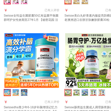
￥
￥
已有
人评价
已
Swisse女性益生菌胶囊50亿有益菌平衡菌
Swisse美白丸虾青素内服提亮防晒
群呵护女性效期至27年1月 【秘密花园 洁
老澳洲进口谷胱甘肽嫩肤胶囊30粒 
净清爽】专研女性益生菌 30粒*1瓶
黑】虾青素雪肌丸 30粒*1瓶 27年6
￥
￥
已有
人评价
已
Swissedha青少年6-18岁补脑增强记忆力
Swisse肠胃益生菌成人调理肠胃肠