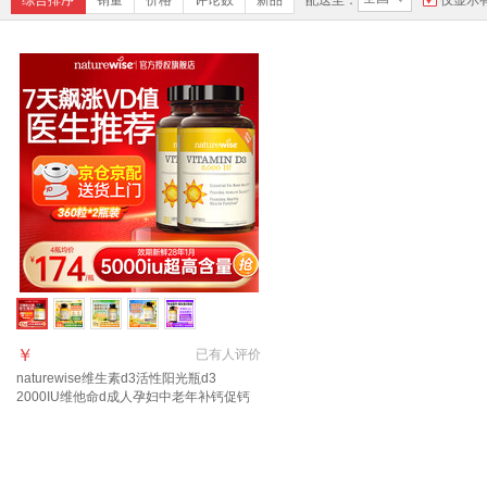
综合排序
销量
价格
评论数
新品
配送至：
仅显示
￥
已有
人评价
naturewise维生素d3活性阳光瓶d3
2000IU维他命d成人孕妇中老年补钙促钙
吸收 【5000IU】全家同补囤货装 360粒*2
瓶