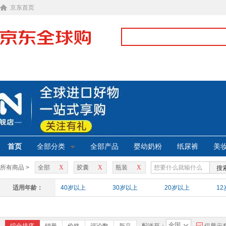
京东首页
首页
全部分类
全部产品
婴幼奶粉
纸尿裤
美
所有商品 >
全部
X
胶囊
X
瓶装
X
搜
适用年龄：
40岁以上
30岁以上
20岁以上
1
全国