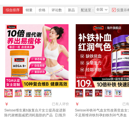
全国
综合排序
销量
价格
评论数
新品
配送至：
仅显示
￥
￥
已有
人评价
已
Swisse维生素b族复合片女士提高促进新
Swisse补铁补气血女性改善贫血女
陈代谢燃脂减肥消耗脂肪的产品 【1瓶升
不足斯维诗铁剂孕妇铁剂补气养血 
级版 效果更好】女士维生素b族 60粒*1瓶
调理 好气色 】到手109/瓶 30粒*2
片