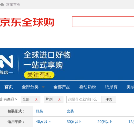
京东首页
首页
全部分类
全部产品
婴幼奶粉
纸尿裤
美
所有商品 >
全部
X
片剂
X
搜索
包装形式：
瓶装
盒装
适用年龄：
40岁以上
30岁以上
20岁以上
1