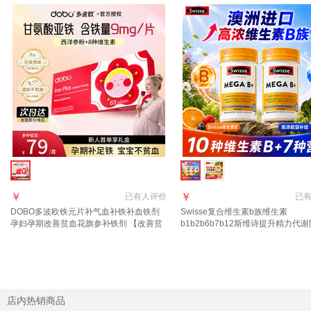
￥
￥
已有
人评价
已
DOBO多波欧铁元片补气血补铁补血铁剂
Swisse复合维生素b族维生素
孕妇孕期改善贫血花旗参补铁剂 【改善贫
b1b2b6b7b12斯维诗提升精力代
血】DOBO铁元片补铁 63片*1盒
溃疡 【2瓶立减20元】高浓维生素B族
粒*2瓶
店内热销商品