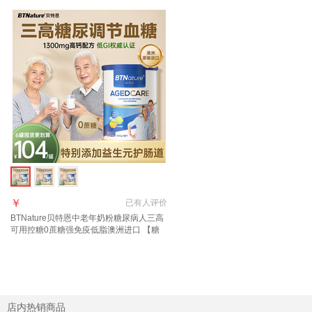
￥
已有
人评价
BTNature贝特恩中老年奶粉糖尿病人三高
可用控糖0蔗糖强免疫低脂澳洲进口 【糖
尿病人可用】中老年奶粉1罐
店内热销商品