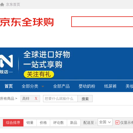
京东首页
首页
全部分类
全部产品
婴幼奶粉
纸尿裤
美
所有商品 >
高锌
X
搜索
全国
综合排序
销量
价格
评论数
新品
配送至：
仅显示