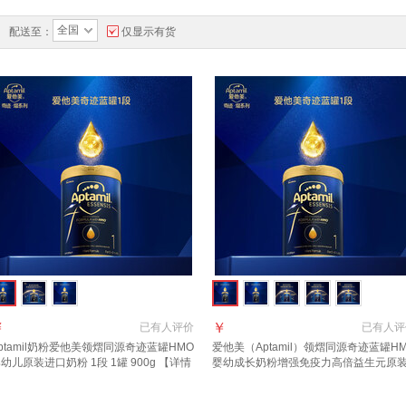
全国
配送至：
仅显示有货
￥
￥
已有
人评价
已有
人评
ptamil奶粉爱他美领熠同源奇迹蓝罐HMO
爱他美（Aptamil）领熠同源奇迹蓝罐H
幼儿原装进口奶粉 1段 1罐 900g 【详情
婴幼成长奶粉增强免疫力高倍益生元原
领券下单】 效期至2027.11
进口 1段 3罐【效期至2027.11】 900g 3
罐 自护力+脑部发育