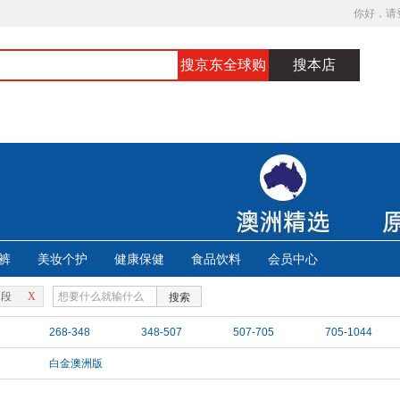
你好，请
搜京东全球购
搜本店
裤
美妆个护
健康保健
食品饮料
会员中心
1段
X
搜索
268-348
348-507
507-705
705-1044
白金澳洲版