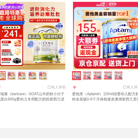
￥
￥
已有
人评价
已有
人评
瑞康（karicare）GOAT山羊奶粉小分子
爱他美（Aptamil）1DHA段婴幼儿配方
蛋白900g婴幼儿专用配方奶粉新西兰进
粉金装版0-6个月保税速发澳洲新西兰原
 1段1罐 【27年7月到期】
进口 【咨询领大额1段3罐(0-6月)