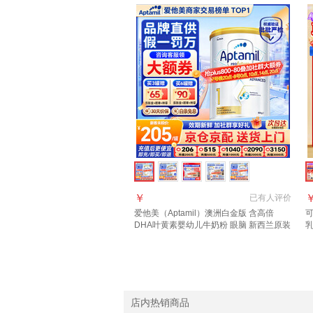
￥
已有
人评价
爱他美（Aptamil）澳洲白金版 含高倍
可
DHA叶黄素婴幼儿牛奶粉 眼脑 新西兰原装
乳
进口 1段 1罐 800g 【晒单每罐返】效期28
口
年3月
店内热销商品