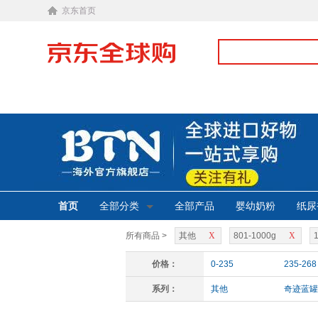
京东首页
首页
全部分类
全部产品
婴幼奶粉
纸尿
所有商品 >
其他
X
801-1000g
X
价格：
0-235
235-268
系列：
其他
奇迹蓝罐