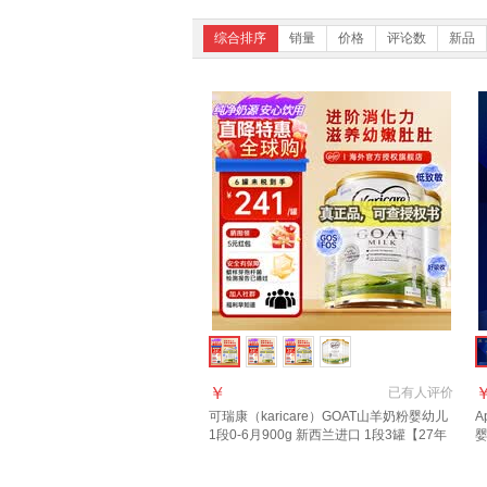
综合排序
销量
价格
评论数
新品
￥
已有
人评价
可瑞康（karicare）GOAT山羊奶粉婴幼儿
A
1段0-6月900g 新西兰进口 1段3罐【27年
婴
7月到期】
页