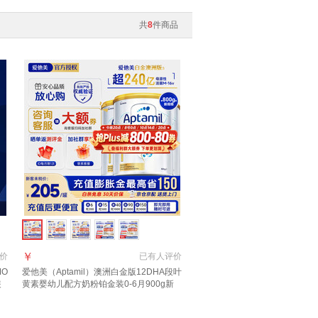
共
8
件商品
￥
价
已有
人评价
MO
爱他美（Aptamil）澳洲白金版12DHA段叶
装
黄素婴幼儿配方奶粉铂金装0-6月900g新
西兰 1段 800g 3罐 【返现金叠享大额券】