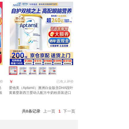
￥
价
已有
人评价
奶
爱他美（Aptamil）澳洲白金版含DHA段叶
装
黄素婴新西兰婴幼儿配方牛奶粉原装进口
1段【官方正品 多买多返现】效期27年6月
共8条记录
上一页
1
下一页