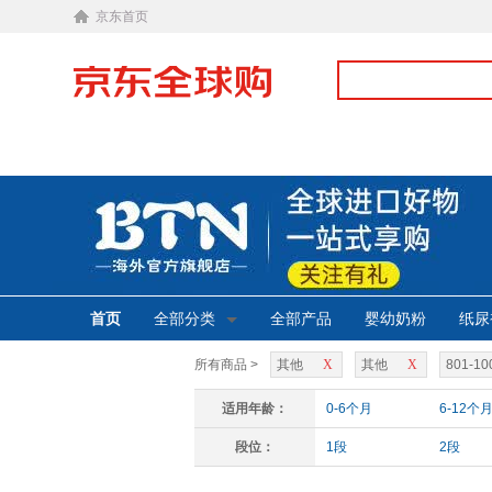
京东首页
首页
全部分类
全部产品
婴幼奶粉
纸尿
所有商品 >
其他
X
其他
X
801-10
适用年龄：
0-6个月
6-12个
段位：
1段
2段