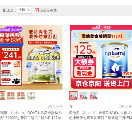
全国
配送至：
仅显示有货
￥
￥
已有
人评价
已有
人评
瑞康（karicare）GOAT山羊奶粉婴幼儿
爱他美（Aptamil）金装DHA婴幼儿配方
段0-6月900g 新西兰进口 1段3罐【27年
粉澳洲版包税速发新西兰原装进口升级
月到期】
3段 (1岁以上)咨询领大额券 3罐