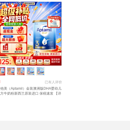
￥
已有
人评价
他美（Aptamil）金装澳洲版DHA婴幼儿
配方牛奶粉新西兰原装进口 保税速发 【详
新客礼+首罐0元试喝】3段1罐 效期至27
11月