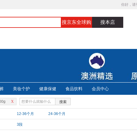
你好，请
搜京东全球购
搜本店
裤
美妆个护
健康保健
食品饮料
会员中心
00g
X
搜索
月
12-36个月
24-36个月
3段