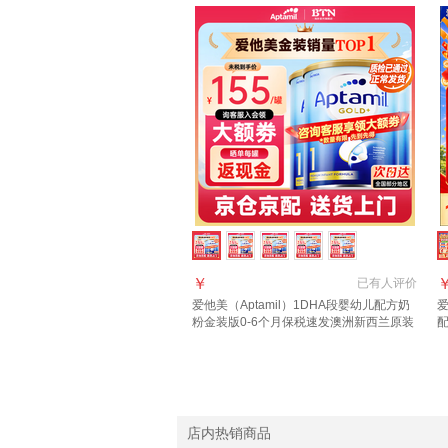
￥
已有
人评价
爱他美（Aptamil）1DHA段婴幼儿配方奶
爱
粉金装版0-6个月保税速发澳洲新西兰原装
进口 【咨询领大额1段3罐(0-6月)
询
年
店内热销商品