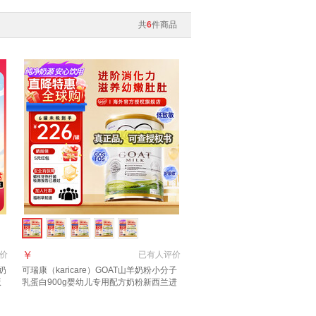
共
6
件商品
￥
价
已有
人评价
奶
可瑞康（karicare）GOAT山羊奶粉小分子
版
乳蛋白900g婴幼儿专用配方奶粉新西兰进
口 3段1罐【27年6月到期】