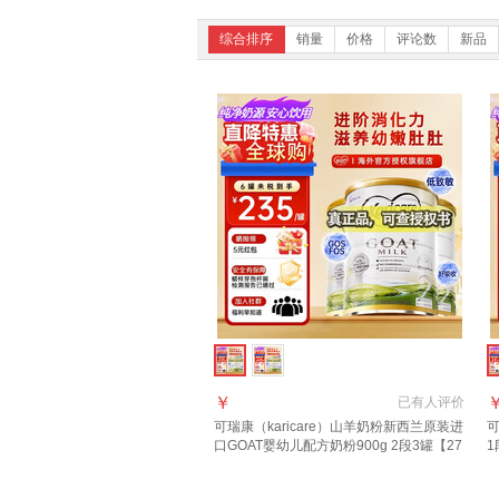
综合排序
销量
价格
评论数
新品
￥
已有
人评价
可瑞康（karicare）山羊奶粉新西兰原装进
可
口GOAT婴幼儿配方奶粉900g 2段3罐【27
1
年10月到期】
7