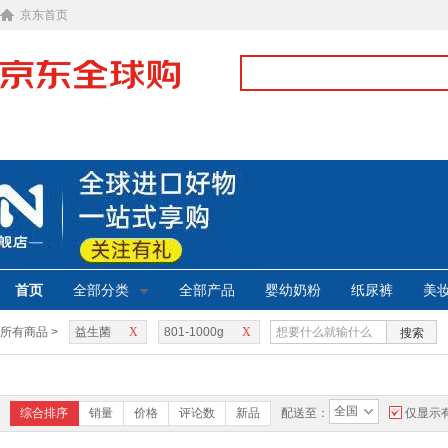
京东首页
首页
全部分类
全部产品
婴幼奶粉
纸尿裤
美
所有商品 >
益生菌
X
801-1000g
X
搜索
全国
综合排序
销量
价格
评论数
新品
配送至：
仅显示