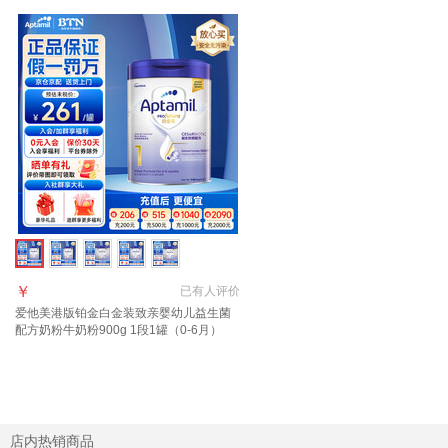
￥
已有
人评价
爱他美港版铂金白金装致亲婴幼儿益生菌
配方奶粉牛奶粉900g 1段1罐（0-6月）
【效期27年6月】
店内热销商品