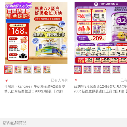
￥
￥
已有
人评价
已
可瑞康（karicare）牛奶粉金装A2蛋白婴
a2奶粉3段紫白金124段婴幼儿配
幼儿奶粉新西兰进口900g3罐装 【2段3
900g新西兰原装进口正品 2段1罐
罐】保质期28年2月
胀金+6元京豆】 适合6-12月
店内热销商品