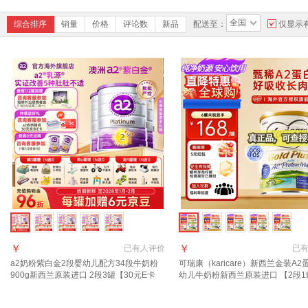
全国
综合排序
销量
价格
评论数
新品
配送至：
仅显示
￥
￥
已有
人评价
已
a2奶粉紫白金2段婴幼儿配方34段牛奶粉
可瑞康（karicare）新西兰金装A2
900g新西兰原装进口 2段3罐【30元E卡
幼儿牛奶粉新西兰原装进口 【2段1
+18元京豆】
质期28年2月