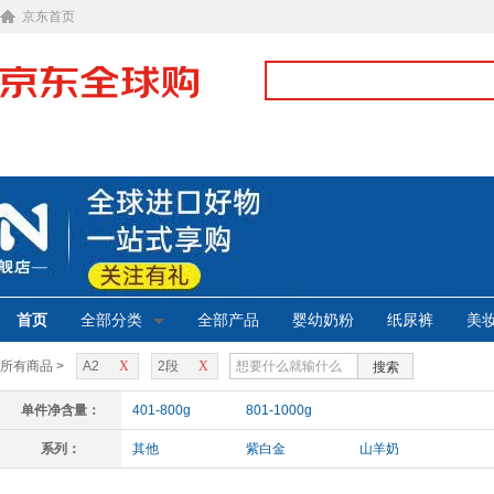
京东首页
首页
全部分类
全部产品
婴幼奶粉
纸尿裤
美
所有商品 >
A2
X
2段
X
搜索
单件净含量：
401-800g
801-1000g
系列：
其他
紫白金
山羊奶